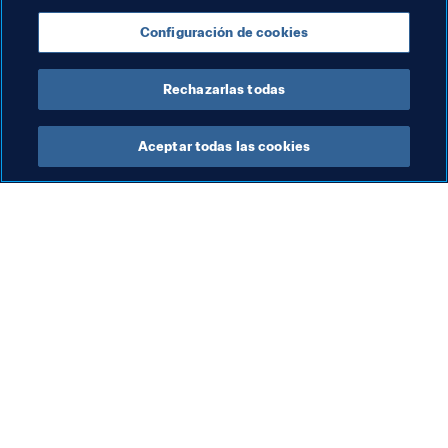
Copa Mundial Femenina Sub-17 de la FIFA Uruguay 
Configuración de cookies
2018
Rechazarlas todas
Aceptar todas las cookies
La labor de la FIFA
Visite también
Legal
Todos los temas y las 
noticias relacionadas con 
Sistema de traspasos
FIFA
Fútbol femenino
Reportes y documentos
Promoción del fútbol
Fundación FIFA
Innovación
FIFA Museum