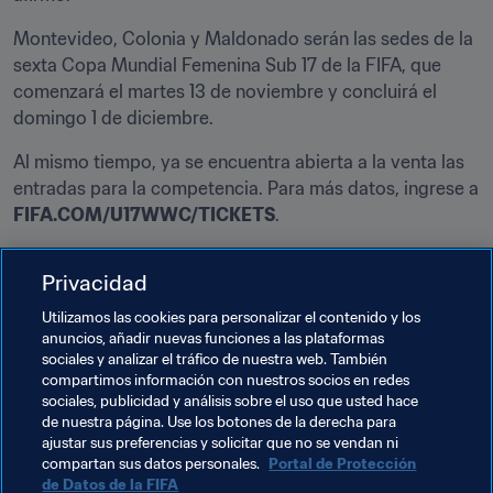
Montevideo, Colonia y Maldonado serán las sedes de la 
sexta Copa Mundial Femenina Sub 17 de la FIFA, que 
comenzará el martes 13 de noviembre y concluirá el 
domingo 1 de diciembre.
Al mismo tiempo, ya se encuentra abierta a la venta las 
entradas para la competencia. Para más datos, ingrese a 
FIFA.COM/U17WWC/TICKETS
.
Para conocer los detalles completos sobre la Copa 
Privacidad
Mundial Femenina Sub-17 de la FIFA Uruguay 2018, por 
favor visite el sitio oficial en 
Utilizamos las cookies para personalizar el contenido y los
es.fifa.com/u17womensworldcup
.
anuncios, añadir nuevas funciones a las plataformas
sociales y analizar el tráfico de nuestra web. También
compartimos información con nuestros socios en redes
Documentos Relacionados
sociales, publicidad y análisis sobre el uso que usted hace
de nuestra página. Use los botones de la derecha para
ajustar sus preferencias y solicitar que no se vendan ni
Temas relacionados
compartan sus datos personales.
Portal de Protección
de Datos de la FIFA