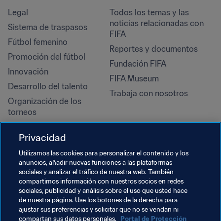
Legal
Todos los temas y las 
noticias relacionadas con 
Sistema de traspasos
FIFA
Fútbol femenino
Reportes y documentos
Promoción del fútbol
Fundación FIFA
Innovación
FIFA Museum
Desarrollo del talento
Trabaja con nosotros
Organización de los 
torneos
Sostenibilidad
Privacidad
Derechos humanos y lucha 
contra la discriminación
Utilizamos las cookies para personalizar el contenido y los
anuncios, añadir nuevas funciones a las plataformas
Salud y atención médica
sociales y analizar el tráfico de nuestra web. También
Iniciativas educativas
compartimos información con nuestros socios en redes
sociales, publicidad y análisis sobre el uso que usted hace
de nuestra página. Use los botones de la derecha para
ajustar sus preferencias y solicitar que no se vendan ni
compartan sus datos personales.
Portal de Protección