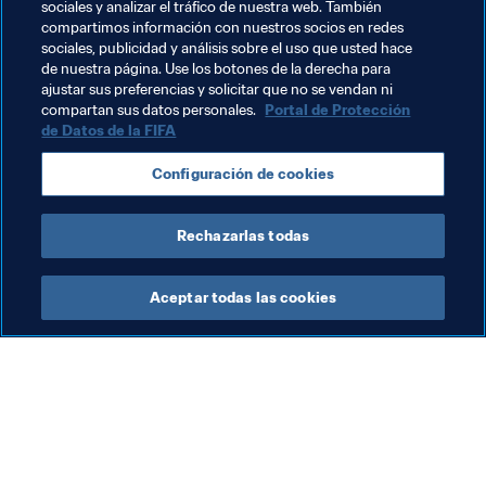
ayudado a organizar estos actos. Estoy convencido de 
sociales y analizar el tráfico de nuestra web. También
que veremos sus frutos en un futuro no muy lejano".
compartimos información con nuestros socios en redes
sociales, publicidad y análisis sobre el uso que usted hace
de nuestra página. Use los botones de la derecha para
ajustar sus preferencias y solicitar que no se vendan ni
Temas relacionados
compartan sus datos personales.
Portal de Protección
de Datos de la FIFA
Programa Forward de la FIFA
Azerbaijan
Configuración de cookies
UEFA
Rechazarlas todas
Aceptar todas las cookies
La labor de la FIFA
Visite también
Legal
Todos los temas y las 