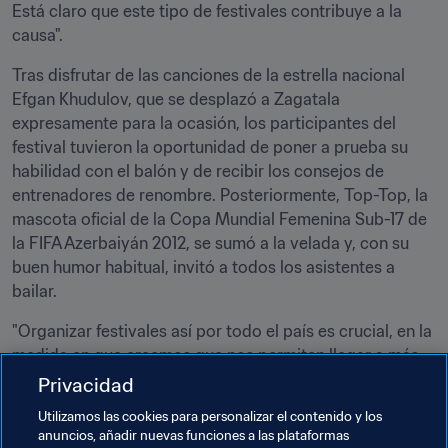
Está claro que este tipo de festivales contribuye a la 
causa".
Tras disfrutar de las canciones de la estrella nacional 
Efgan Khudulov, que se desplazó a Zagatala 
expresamente para la ocasión, los participantes del 
festival tuvieron la oportunidad de poner a prueba su 
habilidad con el balón y de recibir los consejos de 
entrenadores de renombre. Posteriormente, Top-Top, la 
mascota oficial de la Copa Mundial Femenina Sub-17 de 
la FIFA Azerbaiyán 2012, se sumó a la velada y, con su 
buen humor habitual, invitó a todos los asistentes a 
bailar.
"Organizar festivales así por todo el país es crucial, en la 
medida en que creemos que nos permiten llegar a más 
chicas y persuadirlas para que practiquen y amen el 
Privacidad
fútbol", afirmó Elkhan Mammadov, Secretario General de 
Utilizamos las cookies para personalizar el contenido y los
la AAF. "Estoy muy agradecido a la FIFA, que nos ha 
anuncios, añadir nuevas funciones a las plataformas