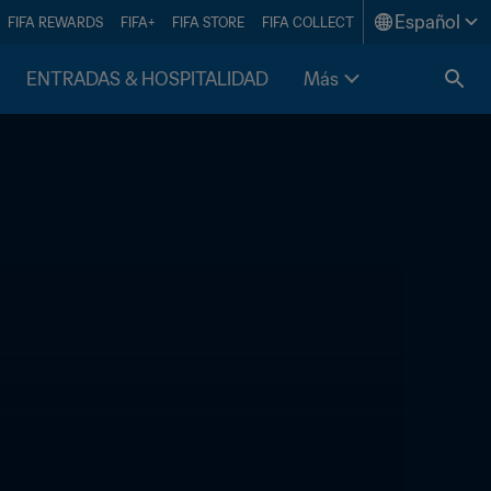
Español
FIFA REWARDS
FIFA+
FIFA STORE
FIFA COLLECT
ENTRADAS & HOSPITALIDAD
Más