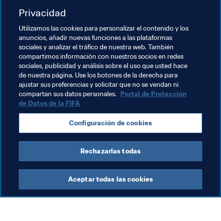
todos los jugadores del 
Barça
 vendrán aquí a disfrutar 
Privacidad
de la experiencia. Espero que todos los trabajadores se 
Utilizamos las cookies para personalizar el contenido y los
lo pasen genial en el partido. Yo estaré también el 
anuncios, añadir nuevas funciones a las plataformas
martes con ellos en el estadio. Nos haremos un selfi para 
sociales y analizar el tráfico de nuestra web. También
recordar el encuentro”.
compartimos información con nuestros socios en redes
sociales, publicidad y análisis sobre el uso que usted hace
de nuestra página. Use los botones de la derecha para
ajustar sus preferencias y solicitar que no se vendan ni
Temas relacionados
compartan sus datos personales.
Portal de Protección
de Datos de la FIFA
Copa Mundial de la FIFA Catar 2022™
Qatar
Configuración de cookies
España
AFC
UEFA
Rechazarlas todas
Aceptar todas las cookies