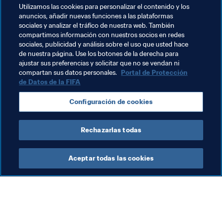
importancia, Al Rashdi confía en que también los demás 
Utilizamos las cookies para personalizar el contenido y los
estadios de Qatar 2022 cuenten con una sala similar. 
anuncios, añadir nuevas funciones a las plataformas
“Soy muy positiva sobre el futuro, y lo que estamos 
sociales y analizar el tráfico de nuestra web. También
consiguiendo me llena de orgullo".
compartimos información con nuestros socios en redes
sociales, publicidad y análisis sobre el uso que usted hace
de nuestra página. Use los botones de la derecha para
ajustar sus preferencias y solicitar que no se vendan ni
Temas relacionados
compartan sus datos personales.
Portal de Protección
de Datos de la FIFA
Copa Mundial de la FIFA Catar 2022™
Qatar
Configuración de cookies
AFC
Rechazarlas todas
Aceptar todas las cookies
La labor de la FIFA
Visite también