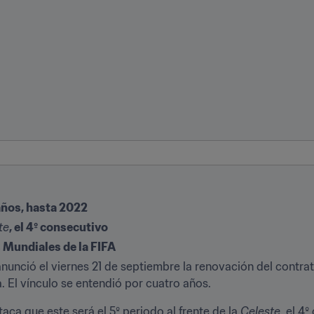
años, hasta 2022
te
, el 4º consecutivo
s Mundiales de la FIFA
nunció el viernes 21 de septiembre la renovación del contr
. El vínculo se entendió por cuatro años.
aca que este será el 5º periodo al frente de la 
Celeste
, el 4