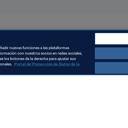
22™
añadir nuevas funciones a las plataformas
formación con nuestros socios en redes sociales,
se los botones de la derecha para ajustar sus
sonales.
Portal de Protección de Datos de la
Visite también
Todos los temas y las noticias relacionadas con FIFA
Reportes y documentos
Fundación FIFA