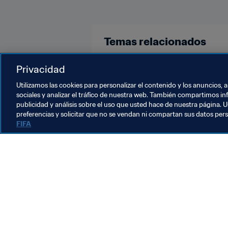
Temas relacionados
Copa Mundial de la FIFA Catar 20
Privacidad
Utilizamos las cookies para personalizar el contenido y los anuncios, 
sociales y analizar el tráfico de nuestra web. También compartimos in
publicidad y análisis sobre el uso que usted hace de nuestra página. U
preferencias y solicitar que no se vendan ni compartan sus datos per
FIFA
La labor de la FIFA
Legal
Sistema de traspasos
Fútbol femenino