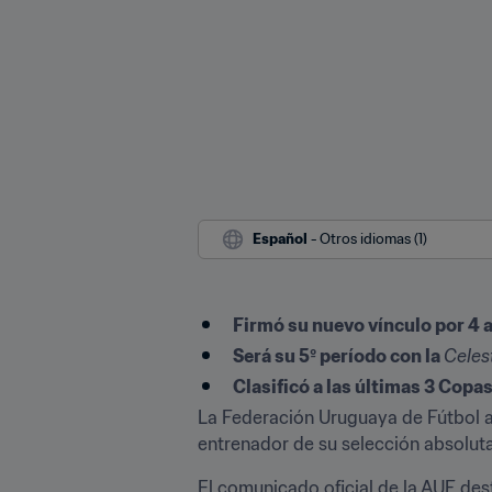
Español
 - Otros idiomas (1)
Firmó su nuevo vínculo por 4 
Será su 5º período con la 
Celes
Clasificó a las últimas 3 Copa
La Federación Uruguaya de Fútbol a
entrenador de su selección absoluta
El comunicado oficial de la AUF dest