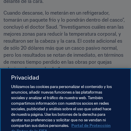
delante de la cara.
Cuando descanse, lo meterán en un refrigerador, 
tomarán un paquete frío y lo pondrán dentro del casco”, 
concluyó el doctor Saud. “Investigamos cuáles eran las 
mejores zonas para reducir la temperatura corporal, y 
resultaron ser la cabeza y la cara. El coste adicional es 
de sólo 20 dólares más que un casco pasivo normal, 
pero los resultados se notan de inmediato, en términos 
de menos tiempo perdido en las obras por quejas 
relacionadas con el calor”.
Privacidad
En opinión de los integrantes del CS que trabajan con el 
Utilizamos las cookies para personalizar el contenido y los
equipo de la Universidad de Qatar, el proyecto 
anuncios, añadir nuevas funciones a las plataformas
demuestra cómo se está utilizando la innovación 
sociales y analizar el tráfico de nuestra web. También
desarrollada en Qatar para impulsar el progreso en un 
compartimos información con nuestros socios en redes
ámbito de importancia fundamental para el país y la 
sociales, publicidad y análisis sobre el uso que usted hace
de nuestra página. Use los botones de la derecha para
región.
ajustar sus preferencias y solicitar que no se vendan ni
compartan sus datos personales.
Portal de Protección