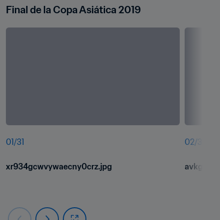
Final de la Copa Asiática 2019
01
/
31
02
/
31
xr934gcwvywaecny0crz.jpg
avkguzpk