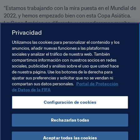
“Estamos trabajando con la mira puesta en el Mundial de 
2022, y hemos empezado bien con esta Copa Asiática. 
La Copa América es diferente, y aprenderemos mucho 
de ella. Como selección del Golfo Pérsico, nos ayudará a 
Privacidad
Utilizamos las cookies para personalizar el contenido y los
El delantero Almoez Ali
anuncios, añadir nuevas funciones a las plataformas
sociales y analizar el tráfico de nuestra web. También
compartimos información con nuestros socios en redes
sociales, publicidad y análisis sobre el uso que usted hace
de nuestra página. Use los botones de la derecha para
ajustar sus preferencias y solicitar que no se vendan ni
Temas relacionados
compartan sus datos personales.
Portal de Protección
de Datos de la FIFA
Copa Mundial de la FIFA Catar 2022™
Qatar
Configuración de cookies
AFC
Rechazarlas todas
Aceptar todas las cookies