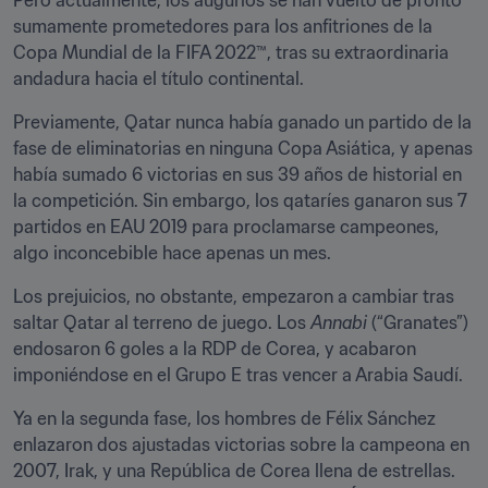
Pero actualmente, los augurios se han vuelto de pronto 
sumamente prometedores para los anfitriones de la 
Copa Mundial de la FIFA 2022™, tras su extraordinaria 
andadura hacia el título continental.
Previamente, Qatar nunca había ganado un partido de la 
fase de eliminatorias en ninguna Copa Asiática, y apenas 
había sumado 6 victorias en sus 39 años de historial en 
la competición. Sin embargo, los qataríes ganaron sus 7 
partidos en EAU 2019 para proclamarse campeones, 
algo inconcebible hace apenas un mes.
Los prejuicios, no obstante, empezaron a cambiar tras 
saltar Qatar al terreno de juego. Los 
Annabi
 (“Granates”) 
endosaron 6 goles a la RDP de Corea, y acabaron 
imponiéndose en el Grupo E tras vencer a Arabia Saudí.
Ya en la segunda fase, los hombres de Félix Sánchez 
enlazaron dos ajustadas victorias sobre la campeona en 
2007, Irak, y una República de Corea llena de estrellas. 