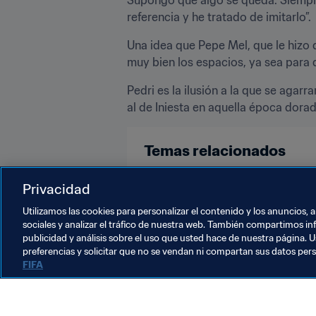
referencia y he tratado de imitarlo”.
Una idea que Pepe Mel, que le hizo d
muy bien los espacios, ya sea para d
Pedri es la ilusión a la que se agar
al de Iniesta en aquella época dora
Temas relacionados
Copa Mundial de la FIFA Catar 20
Privacidad
Utilizamos las cookies para personalizar el contenido y los anuncios, 
sociales y analizar el tráfico de nuestra web. También compartimos in
publicidad y análisis sobre el uso que usted hace de nuestra página. U
preferencias y solicitar que no se vendan ni compartan sus datos per
FIFA