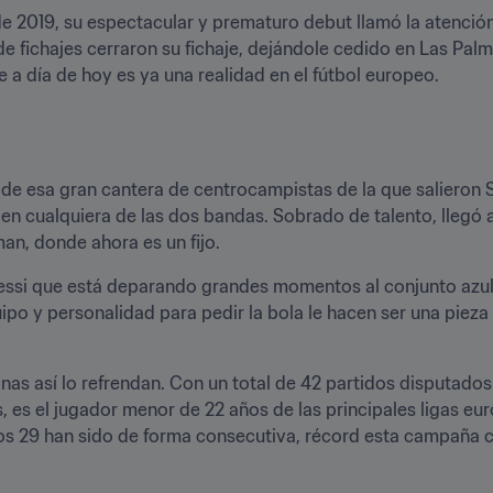
 2019, su espectacular y prematuro debut llamó la atención
de fichajes cerraron su fichaje, dejándole cedido en Las Palm
 a día de hoy es ya una realidad en el fútbol europeo.
a de esa gran cantera de centrocampistas de la que salieron S
en cualquiera de las dos bandas. Sobrado de talento, llegó a
an, donde ahora es un fijo.
si que está deparando grandes momentos al conjunto azulg
ipo y personalidad para pedir la bola le hacen ser una pieza
as así lo refrendan. Con un total de 42 partidos disputados
s, es el jugador menor de 22 años de las principales ligas eu
mos 29 han sido de forma consecutiva, récord esta campaña 