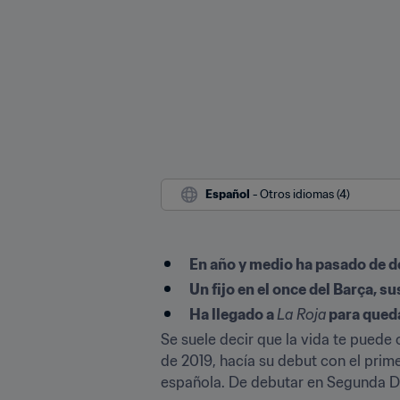
Español
 - Otros idiomas (4)
En año y medio ha pasado de d
Un fijo en el once del Barça, s
Ha llegado a 
La Roja
 para qued
Se suele decir que la vida te puede 
de 2019, hacía su debut con el prime
española. De debutar en Segunda Divi