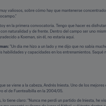
muy valiosos, sobre cómo hay que mantenerse concentrado, 
diocampo.”
toy en la primera convocatoria. Tengo que hacer es disfrutar
o con naturalidad y de frente. Dentro del campo ser uno mismo
gradecido a Koeman, sin él, no estaría aquí.
eman:
 "Un día me hizo a un lado y me dijo que no sabía much
is habilidades y capacidades en los entrenamientos. Saqué 
que se viene a la cabeza, Andrés Iniesta. Uno de los mejores d
o el de Fuentealbilla en la 2004/05.
lo tiene claro: “Nunca me perdí un partido de Iniesta, he vi
me encantó su forma de jugar al fútbol, y él tanto dentro 