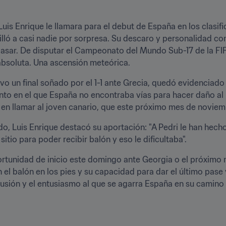
is Enrique le llamara para el debut de España en los clasific
lló a casi nadie por sorpresa. Su descaro y personalidad con
asar. De disputar el Campeonato del Mundo Sub-17 de la FIFA™
 absoluta. Una ascensión meteórica.
vo un final soñado por el 1-1 ante Grecia, quedó evidenciado
o en el que España no encontraba vías para hacer daño al ri
 en llamar al joven canario, que este próximo mes de novie
do, Luis Enrique destacó su aportación: "A Pedri le han hech
sitio para poder recibir balón y eso le dificultaba".
tunidad de inicio este domingo ante Georgia o el próximo m
n el balón en los pies y su capacidad para dar el último pase 
ilusión y el entusiasmo al que se agarra España en su camino 