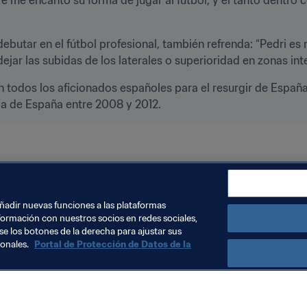
ebutar en el fútbol profesional, también refrenda: “Pedri es 
ejar las subidas de los laterales o superioridad en zonas int
ran todos los aficionados españoles para el resurgir de España
da de España entre 2008 y 2012.
22™
España
UEFA
añadir nuevas funciones a las plataformas
formación con nuestros socios en redes sociales,
se los botones de la derecha para ajustar sus
sonales.
Portal de Protección de Datos de la