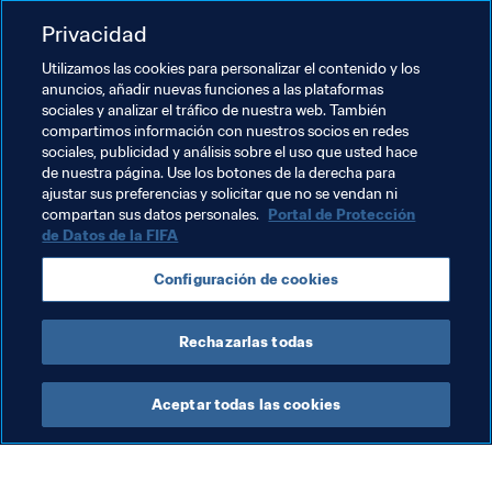
Matthäus, pasarían por muy poco, con una victoria, un 
empate y una derrota, aunque terminaron aupándose a 
Privacidad
la final por segunda vez consecutiva.
Utilizamos las cookies para personalizar el contenido y los
anuncios, añadir nuevas funciones a las plataformas
sociales y analizar el tráfico de nuestra web. También
compartimos información con nuestros socios en redes
sociales, publicidad y análisis sobre el uso que usted hace
de nuestra página. Use los botones de la derecha para
ajustar sus preferencias y solicitar que no se vendan ni
compartan sus datos personales.
Portal de Protección
de Datos de la FIFA
Temas relacionados
Configuración de cookies
Copa Mundial de la FIFA Catar 2022™
Rechazarlas todas
Aceptar todas las cookies