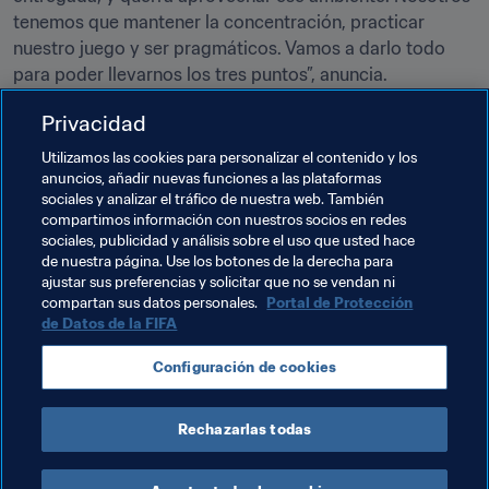
tenemos que mantener la concentración, practicar 
nuestro juego y ser pragmáticos. Vamos a darlo todo 
para poder llevarnos los tres puntos”, anuncia.
“Creo que tenemos buenas opciones de pasar a la 
Privacidad
siguiente ronda, aunque todavía nos quedan muchas 
Utilizamos las cookies para personalizar el contenido y los
dificultades por delante, por supuesto. En este nivel no 
anuncios, añadir nuevas funciones a las plataformas
existe margen de error”, concluye.
sociales y analizar el tráfico de nuestra web. También
compartimos información con nuestros socios en redes
sociales, publicidad y análisis sobre el uso que usted hace
de nuestra página. Use los botones de la derecha para
ajustar sus preferencias y solicitar que no se vendan ni
compartan sus datos personales.
Portal de Protección
de Datos de la FIFA
Temas relacionados
Configuración de cookies
Copa Mundial de la FIFA Catar 2022™
AFC
Rechazarlas todas