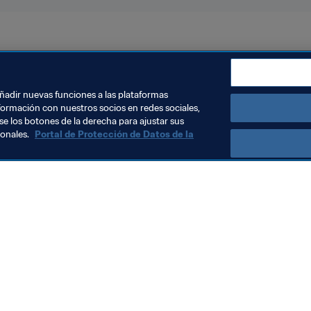
22™
AFC
añadir nuevas funciones a las plataformas
formación con nuestros socios en redes sociales,
se los botones de la derecha para ajustar sus
sonales.
Portal de Protección de Datos de la
Visite también
Todos los temas y las noticias relacionadas con FIFA
Reportes y documentos
Fundación FIFA
FIFA Museum