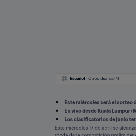
Español
 - Otros idiomas (4)
Este miércoles será el sorteo d
En vivo desde Kuala Lumpur (Mal
Los clasificatorios de junio t
Este miércoles 17 de abril se alcanz
ronda de la competición preliminar d