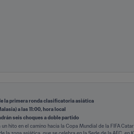
e la primera ronda clasificatoria asiática
asia) a las 11:00, hora local
endrán seis choques a doble partido
a un hito en el camino hacia la Copa Mundial de la FIFA Catar
e la zona asiática, que se celebra en la Sede de la AFC, en K