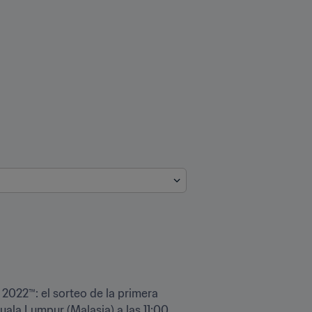
 2022™: el sorteo de la primera 
uala Lumpur (Malasia) a las 11:00 