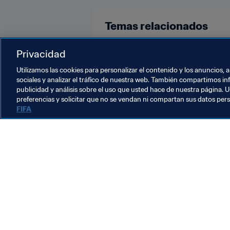
Temas relacionados
Copa Mundial de la FIFA Catar 20
Privacidad
Utilizamos las cookies para personalizar el contenido y los anuncios, 
sociales y analizar el tráfico de nuestra web. También compartimos in
publicidad y análisis sobre el uso que usted hace de nuestra página. U
preferencias y solicitar que no se vendan ni compartan sus datos per
FIFA
La labor de la FIFA
Legal
Sistema de traspasos
Fútbol femenino
Promoción del fútbol