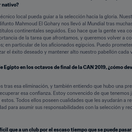
r nativo?
técnico local pueda guiar a la selección hacia la gloria. Nues
difunto Mahmoud El Gohary nos llevó al Mundial tras muchas
 títulos continentales seguidos. Eso hace que la gente vea c
rtancia de la tarea que afrontamos, y queremos volver a cond
; en particular de los aficionados egipcios. Puedo prometerl
zar el éxito deseado y mantener alto nuestro pabellón cada
e Egipto en los octavos de final de la CAN 2019, ¿cómo devo
os tras esa eliminación, y también entiendo que hubo una pr
recuperar esa confianza. Estoy convencido de que tenemos 
 estos. Todos ellos poseen cualidades que les ayudarán a re
ad para asumir sus responsabilidades con la selección y recu
ícil que a un club por el escaso tiempo que se puede pasar