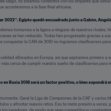
esde luego, no estamos contentos con los empates que obtuv
ue accederemos a la fase final africana.
atar 2022™, Egipto quedó encuadrado junto a Gabón, Angola 
podemos tomarnos a la ligera a ninguno de nuestros rivales. 
fricanas se han reducido. Todas han progresado gracias a sus
 conquistar la CAN de 2010 no logramos clasificarnos para la
lidad afincados en Europa, así que aspiramos primero a super
más cerca de cumplir nuestro sueño de clasificarnos para el 
o en Rusia 2018 será un factor positivo, o bien supondrá m
eriormente. Gané la Liga de Campeones de la CAF y varios tít
títulos y afrontar nuevos retos. Eso te mete presión a veces, 
 de los jugadores, de modo que sean competitivos constantem