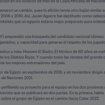
cción en los octavos de final de la Copa Africana de Nacion
aron un cambio, pues la afición temía otro bajón similar al 
e 2006 y 2010. Así, Javier Aguirre fue destituido como selec
ntando que un egipcio estaría mejor preparado para entender 
FF) emprendió una búsqueda del candidato nacional idóneo; 
os ganados, y capacidad para ganarse el respeto de los jugado
sitos y más: Hossam El Badry. El técnico de 60 años se cu
de los 
Diablos Rojos
. Y cuando tomó las riendas del grande c
de los mejores entrenadores del país.
 de Egipto en septiembre de 2019, y en noviembre dirigió su
a de Naciones 2021.
perfilando su proyecto para el equipo en los dos próximos a
trevista que se publicará en dos partes. En la primera, habl
n sobre el grupo de Egipto en el camino hacia Catar 2022.