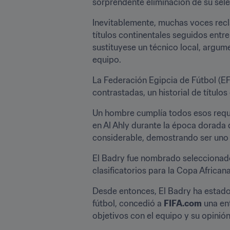
sorprendente eliminación de su sele
Inevitablemente, muchas voces reclam
títulos continentales seguidos entr
sustituyese un técnico local, argume
equipo.
La Federación Egipcia de Fútbol (E
contrastadas, un historial de títul
Un hombre cumplía todos esos requi
en Al Ahly durante la época dorada 
considerable, demostrando ser uno 
El Badry fue nombrado seleccionador
clasificatorios para la Copa African
Desde entonces, El Badry ha estado 
fútbol, concedió a 
FIFA.com
 una en
objetivos con el equipo y su opinió