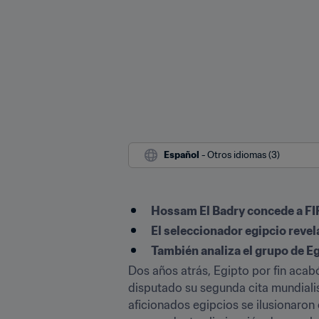
Español
 - Otros idiomas (3)
Hossam El Badry concede a FIF
El seleccionador egipcio revel
También analiza el grupo de Eg
Dos años atrás, Egipto por fin acab
disputado su segunda cita mundialist
aficionados egipcios se ilusionaron c