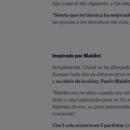
liga-copa al año siguiente, y fue el
“Siento que mi técnica ha mejorado
las gracias a los directivos del club
Inspirado por Maldini
Actualmente, Chand se ha afianzado
Aunque todo eso se debe en gran med
a 
su ídolo de la niñez, Paolo Maldin
“Maldini era mi ídolo cuando era niño
ídolo y una inspiración para mí. En
Además de eso, su gran personalidad
creciendo”.
Con 1 sola victoria en 5 partidos
 (