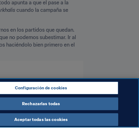
odo apunta a que el pase a la 
rkhalis
 cuando la campaña se 
os en los partidos que quedan. 
que no podemos subestimar. Ir al 
s haciéndolo bien primero en el 
Configuración de cookies
Rechazarlas todas
Aceptar todas las cookies