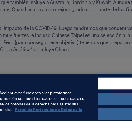
ue también incluye a Australia, Jordania y Kuwait. Aunque t
cance, Chand aspira a una mejora gradual por parte de los 
Go
al impacto de la COVID-19. Luego tendremos que concentrarn
 muy fuertes, e incluso Chinese Taipei es una selección a la 
. Pero [para conseguir ese objetivo] tenemos que prepararno
 Copa Asiática”, concluye Chand.
22™
AFC
Nepal
añadir nuevas funciones a las plataformas
formación con nuestros socios en redes sociales,
se los botones de la derecha para ajustar sus
sonales.
Portal de Protección de Datos de la