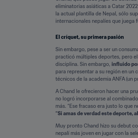
eliminatorias asiáticas a Catar 202
la actual plantilla de Nepal, sólo s
internacionales nepalíes que juega fu
El críquet, su primera pasión
Sin embargo, pese a ser un consumad
practicó múltiples deportes, pero el
disciplina. Sin embargo, 
influido po
para representar a su región en un ce
técnicos de la academia ANFA (un pr
A Chand le ofrecieron hacer una pru
no logró incorporarse al combinado 
más. “Ese fracaso era justo lo que 
“Si amas de verdad este deporte, ah
Muy pronto Chand hizo su debut com
nepalí más joven en jugar con la se