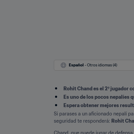
Español
 - Otros idiomas (4)
Rohit Chand es el 2º jugador co
Es uno de los pocos nepalíes q
Espera obtener mejores result
Si parases a un aficionado nepalí pa
seguridad te responderá: 
Rohit Cha
Chand, que puede jugar de defensa c