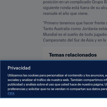
posición en un complicado Grupo B q
siguiente ronda está fuera de su al
reanude el año que viene.
“Primero tenemos que hacer frente 
Tanto Australia como Jordania están
Mundial es el sueño de todo jugador
Campeonato del Sur de Asia y en la
Temas relacionados
Copa Mundial de la FIFA Catar 20
Privacidad
Utilizamos las cookies para personalizar el contenido y los anuncios, 
sociales y analizar el tráfico de nuestra web. También compartimos in
publicidad y análisis sobre el uso que usted hace de nuestra página. U
preferencias y solicitar que no se vendan ni compartan sus datos per
FIFA