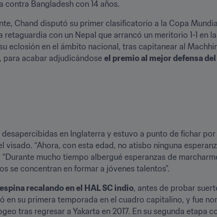
ta contra Bangladesh con 14 años.
te, Chand disputó su primer clasificatorio a la Copa Mundial 
a retaguardia con un Nepal que arrancó un meritorio 1-1 en l
 eclosión en el ámbito nacional, tras capitanear al Machhind
p, para acabar adjudicándose 
el premio al mejor defensa del
esapercibidas en Inglaterra y estuvo a punto de fichar por 
 visado. “Ahora, con esta edad, no atisbo ninguna esperanza 
. “Durante mucho tiempo albergué esperanzas de marcharme
s se concentran en formar a jóvenes talentos”.
 espina recalando en el HAL SC indio
, antes de probar suerte
nó en su primera temporada en el cuadro capitalino, y fue no
geo tras regresar a Yakarta en 2017. En su segunda etapa con 