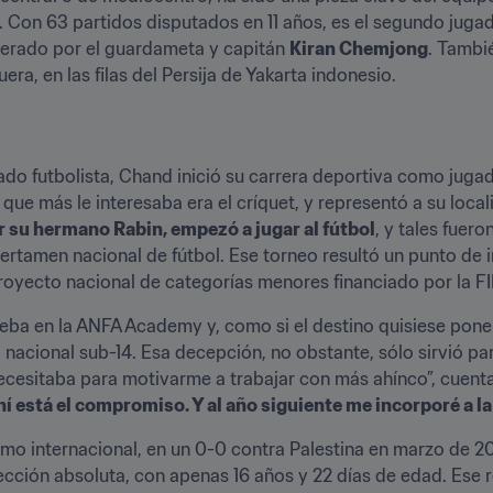
2. Con 63 partidos disputados en 11 años, es el segundo juga
uperado por el guardameta y capitán 
Kiran Chemjong
. Tambi
era, en las filas del Persija de Yakarta indonesio.
o futbolista, Chand inició su carrera deportiva como jugado
 que más le interesaba era el críquet, y representó a su loca
r su hermano Rabin, empezó a jugar al fútbol
, y tales fuer
rtamen nacional de fútbol. Ese torneo resultó un punto de infle
oyecto nacional de categorías menores financiado por la FI
eba en la ANFA Academy y, como si el destino quisiese poner 
nacional sub-14. Esa decepción, no obstante, sólo sirvió par
necesitaba para motivarme a trabajar con más ahínco”, cuenta
í está el compromiso. Y al año siguiente me incorporé a la 
o internacional, en un 0-0 contra Palestina en marzo de 20
lección absoluta, con apenas 16 años y 22 días de edad. Ese r