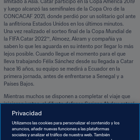
limitado a Asia. Catar participó en la Copa América 2019 
y luego alcanzó las semifinales de la Copa Oro de la 
CONCACAF 2021, donde perdió por un solitario gol ante 
la anfitriona Estados Unidos en los últimos minutos. 

Una vez realizado el sorteo final de la Copa Mundial de 
la FIFA Catar 2022™, Almoez, Akram y compañía ya 
saben lo que les aguarda en su intento por llegar lo más 
lejos posible. Cuando llegue el momento para el que 
lleva trabajando Félix Sánchez desde su llegada a Catar 
hace 16 años, su equipo se medirá a Ecuador en la 
primera jornada, antes de enfrentarse a Senegal y a 
Países Bajos.
Mientras muchos se disponen a completar el viaje que 
iniciaron juntos, el difunto defensa Serigne Abdou estará 
en sus corazones y en sus mentes cuando salten al 
Privacidad
campo del Estadio Al Bait. El prometedor zaguero 
Utilizamos las cookies para personalizar el contenido y los
falleció tristemente en 2016 con solo 21 años, tras una 
anuncios, añadir nuevas funciones a las plataformas
batalla con el cáncer.

sociales y analizar el tráfico de nuestra web. También