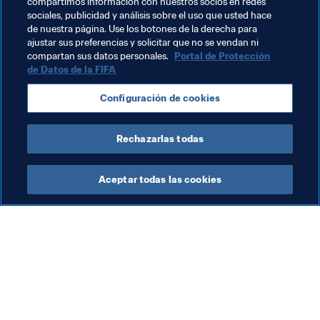
compartimos información con nuestros socios en redes
sociales, publicidad y análisis sobre el uso que usted hace
de nuestra página. Use los botones de la derecha para
ajustar sus preferencias y solicitar que no se vendan ni
Temas relacionados
compartan sus datos personales.
Portal de Protección
de Datos de la FIFA
Copa Mundial de la FIFA Catar 2022™
AFC
Configuración de cookies
Qatar
España
UEFA
Rechazarlas todas
Aceptar todas las cookies
La labor de la FIFA
Visite también
Legal
Todos los temas y las 
noticias relacionadas con 
Sistema de traspasos