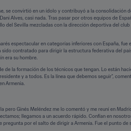
e, se convirtió en un ídolo y contribuyó a la consolidación
ani Alves, casi nada. Tras pasar por otros equipos de España
lo del Sevilla mezcladas con la dirección deportiva del club
rés espectacular en categorías inferiores con España, fue el
 sido contratado para dirigir la estructura federativa del pa
uín era su hombre.
 de la formación de los técnicos que tengan. Lo están haci
presidente y a todos. Es la línea que debemos seguir”, come
 en Armenia.
illa pero Ginés Meléndez me lo comentó y me reuní en Madrid 
nectamos; llegamos a un acuerdo rápido. Confían en nosotro
e pregunta por el salto de dirigir a Armenia. Fue el punto de 