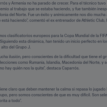
rrós y Armenia no ha parado de crecer. Para el técnico tuvo un
emio al trabajo que se estaba haciendo, y fue también ines
a del Norte. Fue un éxito y anímicamente nos dio mucha ale
 está haciendo”, comentó el ex entrenador de Athletic Club, 
unos clasificatorios europeos para la Copa Mundial de la F
iguiendo esta dinámica, han tenido un inicio perfecto en los
 alto del Grupo J.
ucha ilusión, pero conscientes de la dificultad que tiene el
elecciones como Rumanía, Islandia, Macedonia del Norte, y 
 no hay quién nos la quite”, destaca Caparrós.
iene claro que deben mantener la calma si repasa lo jugado h
grupo, pero somos conscientes de que es muy difícil. Son se
rita a todo”.