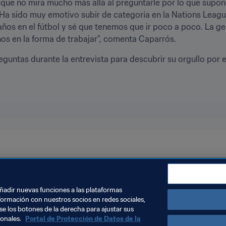
que no mira mucho más allá al preguntarle por lo que supond
a sido muy emotivo subir de categoría en la Nations League,
años en el fútbol y sé que tenemos que ir poco a poco. La ge
nos en la forma de trabajar”, comenta Caparrós.
eguntas durante la entrevista para descubrir su orgullo por 
22™
UEFA
Armenia
añadir nuevas funciones a las plataformas
formación con nuestros socios en redes sociales,
se los botones de la derecha para ajustar sus
sonales.
Portal de Protección de Datos de la