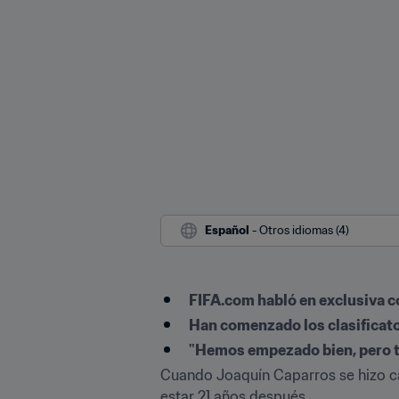
Español
 - Otros idiomas (4)
FIFA.com habló en exclusiva c
Han comenzado los clasificato
"Hemos empezado bien, pero te
Cuando Joaquín Caparros se hizo car
estar 21 años después.