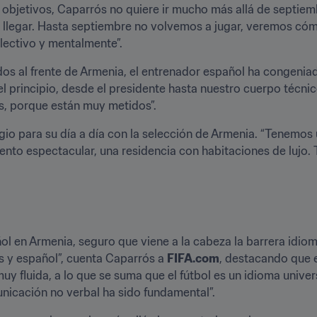
r objetivos, Caparrós no quiere ir mucho más allá de septiemb
llegar. Hasta septiembre no volvemos a jugar, veremos cómo
lectivo y mentalmente”.
os al frente de Armenia, el entrenador español ha congeniado
 principio, desde el presidente hasta nuestro cuerpo técnico
s, porque están muy metidos”.
gio para su día a día con la selección de Armenia. “Tenemos 
nto espectacular, una residencia con habitaciones de lujo.
l en Armenia, seguro que viene a la cabeza la barrera idiomá
s y español”, cuenta Caparrós a 
FIFA.com
, destacando que e
 fluida, a lo que se suma que el fútbol es un idioma univer
nicación no verbal ha sido fundamental”.