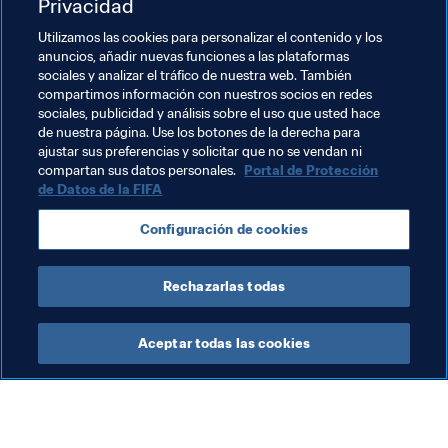
en Robert Lewandowski y estudiaría su juego, viendo en 
Privacidad
qué posiciones se sitúa; porque creo que tiene 
Utilizamos las cookies para personalizar el contenido y los
cualidades similares a las que yo tengo.
anuncios, añadir nuevas funciones a las plataformas
sociales y analizar el tráfico de nuestra web. También
compartimos información con nuestros socios en redes
sociales, publicidad y análisis sobre el uso que usted hace
de nuestra página. Use los botones de la derecha para
ajustar sus preferencias y solicitar que no se vendan ni
Temas relacionados
compartan sus datos personales.
Portal de Protección
de Datos de la FIFA
Copa Mundial de la FIFA Catar 2022™
Brazil
Configuración de cookies
Colombia
England
Italy
UEFA
Rechazarlas todas
Aceptar todas las cookies