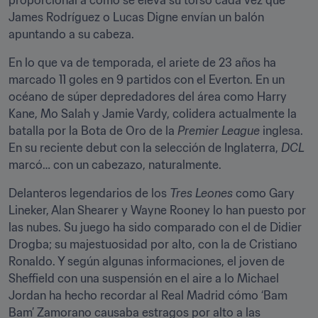
proporcional a como se eleva su torso cada vez que 
James Rodríguez o Lucas Digne envían un balón 
apuntando a su cabeza.
En lo que va de temporada, el ariete de 23 años ha 
marcado 11 goles en 9 partidos con el Everton. En un 
océano de súper depredadores del área como Harry 
Kane, Mo Salah y Jamie Vardy, colidera actualmente la 
batalla por la Bota de Oro de la 
Premier League
 inglesa. 
En su reciente debut con la selección de Inglaterra, 
DCL
marcó… con un cabezazo, naturalmente.
Delanteros legendarios de los 
Tres Leones
 como Gary 
Lineker, Alan Shearer y Wayne Rooney lo han puesto por 
las nubes. Su juego ha sido comparado con el de Didier 
Drogba; su majestuosidad por alto, con la de Cristiano 
Ronaldo. Y según algunas informaciones, el joven de 
Sheffield con una suspensión en el aire a lo Michael 
Jordan ha hecho recordar al Real Madrid cómo ‘Bam 
Bam’ Zamorano causaba estragos por alto a las 