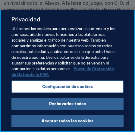
un rival directo, el Alavés. A la hora de juego, con 0-0, el 
entrenador buscó en el banquillo y le dio la alternativa al 
canterano Aspas. Entonces, como ahora, anotó dos 
Privacidad
goles que le dieron la angustiosa victoria a su equipo. El 
Utilizamos las cookies para personalizar el contenido y los
Celta se salvó. Entonces, ¿como ahora?
anuncios, añadir nuevas funciones a las plataformas
sociales y analizar el tráfico de nuestra web. También
compartimos información con nuestros socios en redes
sociales, publicidad y análisis sobre el uso que usted hace
de nuestra página. Use los botones de la derecha para
ajustar sus preferencias y solicitar que no se vendan ni
Temas relacionados
compartan sus datos personales.
Portal de Protección
de Datos de la FIFA
Copa Mundial de la FIFA Catar 2022™
España
Configuración de cookies
UEFA
Rechazarlas todas
Aceptar todas las cookies