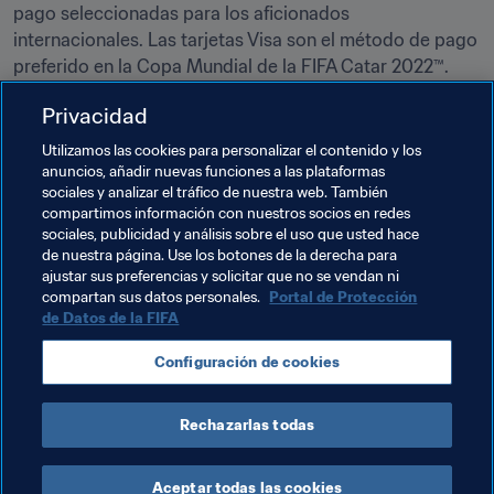
pago seleccionadas para los aficionados 
internacionales. Las tarjetas Visa son el método de pago 
preferido en la Copa Mundial de la FIFA Catar 2022™.
Privacidad
Utilizamos las cookies para personalizar el contenido y los
anuncios, añadir nuevas funciones a las plataformas
Si desea obtener más información sobre las entradas 
sociales y analizar el tráfico de nuestra web. También
para la Copa Mundial de la FIFA Catar 2022™ y consultar 
compartimos información con nuestros socios en redes
otras novedades de la competición, visite 
sociales, publicidad y análisis sobre el uso que usted hace
de nuestra página. Use los botones de la derecha para
periódicamente 
FIFA.com/tickets
.
ajustar sus preferencias y solicitar que no se vendan ni
compartan sus datos personales.
Portal de Protección
de Datos de la FIFA
Temas relacionados
Configuración de cookies
Copa Mundial de la FIFA Catar 2022™
Rechazarlas todas
Aceptar todas las cookies