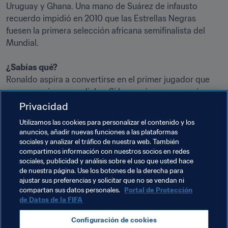
Uruguay y Ghana. Una mano de Suárez de infausto 
recuerdo impidió en 2010 que las Estrellas Negras 
fuesen la primera selección africana semifinalista del 
Mundial.

¿Sabías qué?
Ronaldo aspira a convertirse en el primer jugador que 
marca en cinco mundiales. Si lo consigue, superará a 
astros como Miroslav Klose, Obdulio Varela, 
Privacidad
Cuauhtémoc Blanco y Gunnar Gren y será el segundo 
Utilizamos las cookies para personalizar el contenido y los
anotador más veterano de la historia del torneo, por 
anuncios, añadir nuevas funciones a las plataformas
detrás de Roger Milla.
sociales y analizar el tráfico de nuestra web. También
compartimos información con nuestros socios en redes
sociales, publicidad y análisis sobre el uso que usted hace
de nuestra página. Use los botones de la derecha para
ajustar sus preferencias y solicitar que no se vendan ni
compartan sus datos personales.
Portal de Protección
de Datos de la FIFA
Temas relacionados
Configuración de cookies