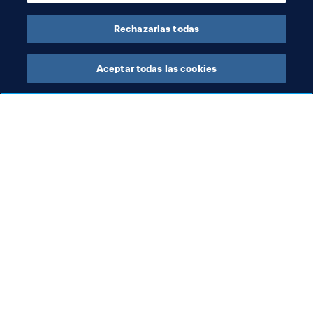
Copa Mundial de la FIFA Catar 2022™
Rechazarlas todas
Aceptar todas las cookies
La labor de la FIFA
Visite también
Legal
Todos los temas y las 
noticias relacionadas con 
Sistema de traspasos
FIFA
Fútbol femenino
Reportes y documentos
Promoción del fútbol
Fundación FIFA
Innovación
FIFA Museum
Desarrollo del talento
Trabaja con nosotros
Organización de los 