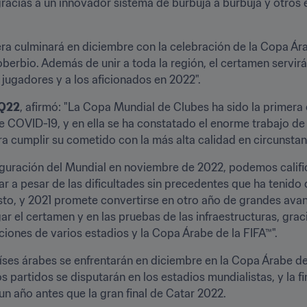
racias a un innovador sistema de burbuja a burbuja y otros e
ra culminará en diciembre con la celebración de la Copa Ára
berbio. Además de unir a toda la región, el certamen servir
s jugadores y a los aficionados en 2022".
 Q22
, afirmó: "La Copa Mundial de Clubes ha sido la primera
 COVID-19, y en ella se ha constatado el enorme trabajo de e
 cumplir su cometido con la más alta calidad en circunstanc
uración del Mundial en noviembre de 2022, podemos calific
 a pesar de las dificultades sin precedentes que ha tenido q
to, y 2021 promete convertirse en otro año de grandes avanc
 el certamen y en las pruebas de las infraestructuras, graci
ones de varios estadios y la Copa Árabe de la FIFA™".
íses árabes se enfrentarán en diciembre en la Copa Árabe de 
 partidos se disputarán en los estadios mundialistas, y la fin
un año antes que la gran final de Catar 2022.