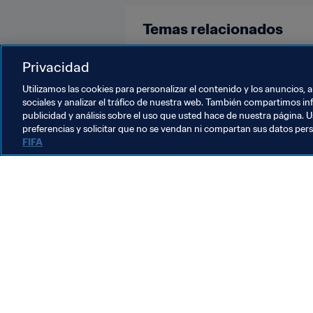
Temas relacionados
Copa Mundial de la FIFA Catar 20
Privacidad
Utilizamos las cookies para personalizar el contenido y los anuncios, 
sociales y analizar el tráfico de nuestra web. También compartimos in
publicidad y análisis sobre el uso que usted hace de nuestra página. U
preferencias y solicitar que no se vendan ni compartan sus datos per
FIFA
La labor de la FIFA
Legal
Sistema de traspasos
Fútbol femenino
Promoción del fútbol