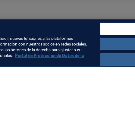
22™
Copa Árabe de la FIFA 2021™
añadir nuevas funciones a las plataformas
formación con nuestros socios en redes sociales,
se los botones de la derecha para ajustar sus
sonales.
Portal de Protección de Datos de la
Visite también
Todos los temas y las noticias relacionadas con FIFA
Reportes y documentos
Fundación FIFA
FIFA Museum