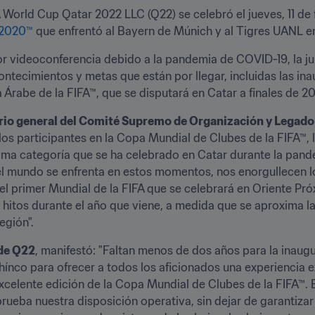
 World Cup Qatar 2022 LLC (Q22) se celebró el jueves, 11 de fe
 2020™
 que enfrentó al Bayern de Múnich y al Tigres UANL e
or videoconferencia debido a la pandemia de COVID-19, la junt
ntecimientos y metas que están por llegar, incluidas las ina
 Árabe de la FIFA™, que se disputará en Catar a finales de 20
tario general del Comité Supremo de Organización y Legado
os participantes en la Copa Mundial de Clubes de la FIFA™, la
ima categoría que se ha celebrado en Catar durante la pande
 el mundo se enfrenta en estos momentos, nos enorgullecen 
el primer Mundial de la FIFA que se celebrará en Oriente Pró
hitos durante el año que viene, a medida que se aproxima l
egión".
 de Q22
, manifestó: "Faltan menos de dos años para la inaugu
ínco para ofrecer a todos los aficionados una experiencia ext
xcelente edición de la Copa Mundial de Clubes de la FIFA™. 
eba nuestra disposición operativa, sin dejar de garantizar l