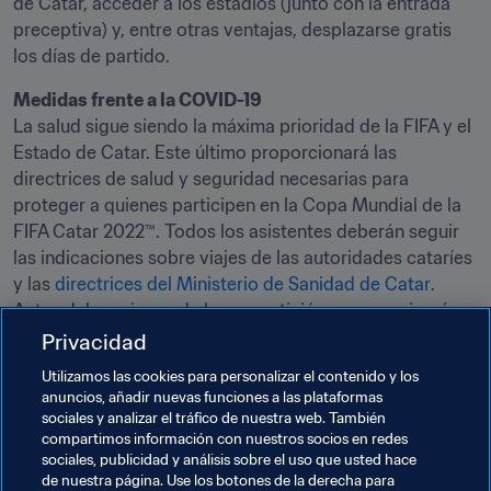
de Catar, acceder a los estadios (junto con la entrada 
preceptiva) y, entre otras ventajas, desplazarse gratis 
los días de partido. 
Medidas frente a la COVID-19
La salud sigue siendo la máxima prioridad de la FIFA y el 
Estado de Catar. Este último proporcionará las 
directrices de salud y seguridad necesarias para 
proteger a quienes participen en la Copa Mundial de la 
FIFA Catar 2022™. Todos los asistentes deberán seguir 
las indicaciones sobre viajes de las autoridades cataríes 
y las 
directrices del Ministerio de Sanidad de Catar
. 
Antes del comienzo de la competición se comunicará 
información completa sobre las medidas de seguridad 
Privacidad
contra la pandemia.
Utilizamos las cookies para personalizar el contenido y los
anuncios, añadir nuevas funciones a las plataformas
Visita 
FIFA.com/es/tickets
 para enviar solicitudes de 
sociales y analizar el tráfico de nuestra web. También
entradas y consultar la sección de preguntas frecuentes, 
compartimos información con nuestros socios en redes
en la que encontrarás más información sobre los tipos 
sociales, publicidad y análisis sobre el uso que usted hace
de nuestra página. Use los botones de la derecha para