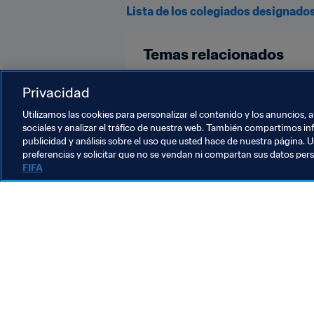
Lista de los colegiados designados
Temas relacionados
Arbitraje
Organización
Copa
Privacidad
Utilizamos las cookies para personalizar el contenido y los anuncios, 
sociales y analizar el tráfico de nuestra web. También compartimos in
publicidad y análisis sobre el uso que usted hace de nuestra página. U
preferencias y solicitar que no se vendan ni compartan sus datos per
FIFA
La labor de la FIFA
Legal
Sistema de traspasos
Fútbol femenino