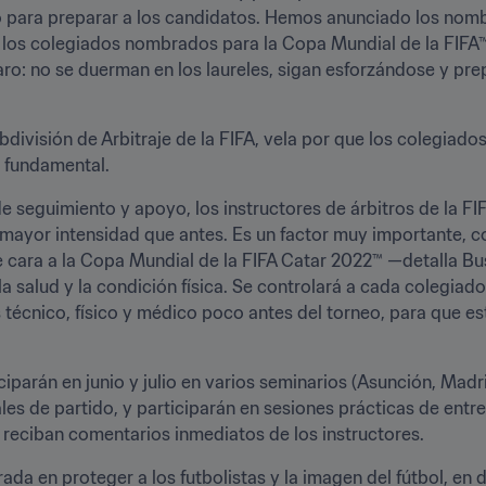
o para preparar a los candidatos. Hemos anunciado los nomb
los colegiados nombrados para la Copa Mundial de la FIFA™ 
ro: no se duerman en los laureles, sigan esforzándose y pre
división de Arbitraje de la FIFA, vela por que los colegiado
s fundamental.
 seguimiento y apoyo, los instructores de árbitros de la FIF
mayor intensidad que antes. Es un factor muy importante, co
 cara a la Copa Mundial de la FIFA Catar 2022™ —detalla 
la salud y la condición física. Se controlará a cada colegiad
 técnico, físico y médico poco antes del torneo, para que es
parán en junio y julio en varios seminarios (Asunción, Madrid
les de partido, y participarán en sesiones prácticas de entre
 reciban comentarios inmediatos de los instructores. 
da en proteger a los futbolistas y la imagen del fútbol, en d