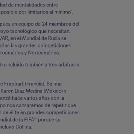
idad de mentalidades entre 
osible por limitarlos al mínimo".
spués un equipo de 24 miembros del 
poyo tecnológico que necesitan. 
AR, en el Mundial de Rusia se 
todas las grandes competiciones 
troamérica y Norteamérica.
a incluido también a tres árbitras y 
 Frappart (Francia), Salima 
 Karen Díaz Medina (México) y 
nzó hace varios años con la 
, no nos cansaremos de repetir que 
as de élite en grandes competiciones 
dial de la FIFA™ porque su 
ncluyó Collina.