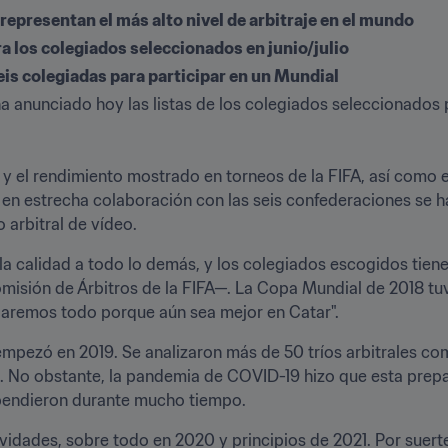
epresentan el más alto nivel de arbitraje en el mundo
a los colegiados seleccionados en junio/julio
eis colegiadas para participar en un Mundial
ha anunciado hoy las listas de los colegiados seleccionados 
o y el rendimiento mostrado en torneos de la FIFA, así como 
, en estrecha colaboración con las seis confederaciones se ha
arbitral de vídeo. 
 calidad a todo lo demás, y los colegiados escogidos tiene
Comisión de Árbitros de la FIFA—. La Copa Mundial de 2018 tu
o daremos todo porque aún sea mejor en Catar". 
mpezó en 2019. Se analizaron más de 50 tríos arbitrales com
 No obstante, la pandemia de COVID-19 hizo que esta prepara
spendieron durante mucho tiempo.
idades, sobre todo en 2020 y principios de 2021. Por suerte,