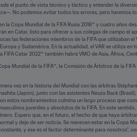
sde el punto de vista técnico y táctico y entender la divers
ca—. No podemos evitar todos los errores, pero haremos lo p
 en la Copa Mundial de la FIFA Rusia 2018™ y cuatro años de
rán en Catar, listo para ofrecer a sus colegas de campo el a
s las federaciones miembros de la FIFA que utilizaban el V
ropa y Sudamérica. En la actualidad, el VAR se utiliza en 
la FIFA Catar 2022™ también habrá VMO de Asia, África, Cen
Copa Mundial de la FIFA™, la Comisión de Árbitros de la FIFA h
ra vez en la historia del Mundial con las árbitras Stéphanie
hita (Japón), junto con las asistentes Neuza Back (Brasil),
Con estos nombramientos culmina un largo proceso que come
masculinos juveniles y absolutos de la FIFA. En este sentido
género. Espero que, en el futuro, el hecho de que haya árbitr
rmal y deje de ser noticia. Se merecen estar en la Copa Mun
onstante, y ese es el factor determinante para nosotros", co