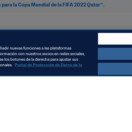
 para la Copa Mundial de la FIFA 2022 Qatar™.
 Mundial de la FIFA Catar 2022™
añadir nuevas funciones a las plataformas
formación con nuestros socios en redes sociales,
se los botones de la derecha para ajustar sus
sonales.
Portal de Protección de Datos de la
Visite también
Todos los temas y las noticias relacionadas con FIFA
Reportes y documentos
Fundación FIFA