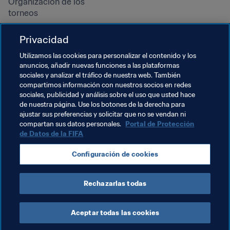
Organización de los 
torneos
Sostenibilidad
Privacidad
Derechos humanos y lucha 
contra la discriminación
Utilizamos las cookies para personalizar el contenido y los
anuncios, añadir nuevas funciones a las plataformas
Salud y atención médica
sociales y analizar el tráfico de nuestra web. También
Iniciativas educativas
compartimos información con nuestros socios en redes
sociales, publicidad y análisis sobre el uso que usted hace
de nuestra página. Use los botones de la derecha para
ajustar sus preferencias y solicitar que no se vendan ni
compartan sus datos personales.
Portal de Protección
de Datos de la FIFA
Configuración de cookies
Rechazarlas todas
TÉRMINOS DE SERVICIO
PORTAL DE PROTECCIÓN DE DATOS DE LA FIFA
DESCÁRGALO
CONFIGURACIÓN DE COOKIES
Copyright © 1994 - 2025 FIFA. Reservados todos los derechos.
Aceptar todas las cookies
Cookie Settings