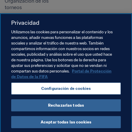
Organización de los 
torneos
Sostenibilidad
Privacidad
Derechos humanos y lucha 
contra la discriminación
Utilizamos las cookies para personalizar el contenido y los
anuncios, añadir nuevas funciones a las plataformas
Salud y atención médica
sociales y analizar el tráfico de nuestra web. También
Iniciativas educativas
compartimos información con nuestros socios en redes
sociales, publicidad y análisis sobre el uso que usted hace
de nuestra página. Use los botones de la derecha para
ajustar sus preferencias y solicitar que no se vendan ni
compartan sus datos personales.
Portal de Protección
de Datos de la FIFA
Configuración de cookies
Rechazarlas todas
TÉRMINOS DE SERVICIO
PORTAL DE PROTECCIÓN DE DATOS DE LA FIFA
DESCÁRGALO
CONFIGURACIÓN DE COOKIES
Copyright © 1994 - 2025 FIFA. Reservados todos los derechos.
Aceptar todas las cookies
Cookie Settings