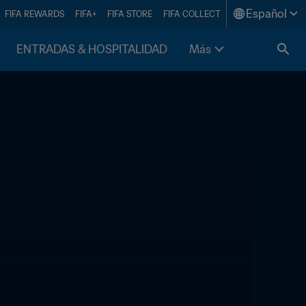
Español
FIFA REWARDS
FIFA+
FIFA STORE
FIFA COLLECT
ENTRADAS & HOSPITALIDAD
Más