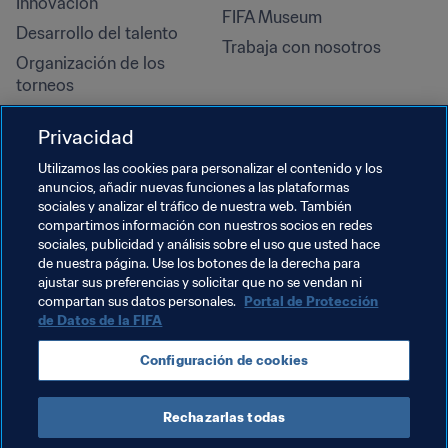
Innovación
FIFA Museum
Desarrollo del talento
Trabaja con nosotros
Organización de los 
torneos
Sostenibilidad
Privacidad
Derechos humanos y lucha 
contra la discriminación
Utilizamos las cookies para personalizar el contenido y los
anuncios, añadir nuevas funciones a las plataformas
Salud y atención médica
sociales y analizar el tráfico de nuestra web. También
Iniciativas educativas
compartimos información con nuestros socios en redes
sociales, publicidad y análisis sobre el uso que usted hace
de nuestra página. Use los botones de la derecha para
ajustar sus preferencias y solicitar que no se vendan ni
compartan sus datos personales.
Portal de Protección
de Datos de la FIFA
Configuración de cookies
Rechazarlas todas