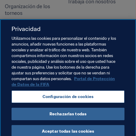
Trabaja con nosotros
Organización de los 
torneos
Sostenibilidad
Privacidad
Derechos humanos y lucha 
contra la discriminación
Utilizamos las cookies para personalizar el contenido y los
anuncios, añadir nuevas funciones a las plataformas
Salud y atención médica
sociales y analizar el tráfico de nuestra web. También
Iniciativas educativas
compartimos información con nuestros socios en redes
sociales, publicidad y análisis sobre el uso que usted hace
de nuestra página. Use los botones de la derecha para
ajustar sus preferencias y solicitar que no se vendan ni
compartan sus datos personales.
Portal de Protección
de Datos de la FIFA
Configuración de cookies
Rechazarlas todas
TÉRMINOS DE SERVICIO
PORTAL DE PROTECCIÓN DE DATOS DE LA FIFA
DESCÁRGALO
CONFIGURACIÓN DE COOKIES
Copyright © 1994 - 2025 FIFA. Reservados todos los derechos.
Aceptar todas las cookies