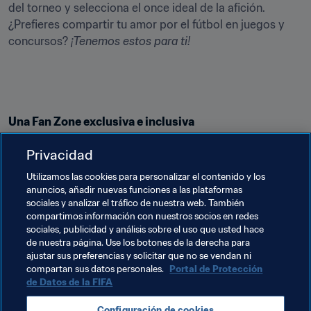
del torneo y selecciona el once ideal de la afición. 
¿Prefieres compartir tu amor por el fútbol en juegos y 
concursos? 
¡Tenemos estos para ti!
Una Fan Zone exclusiva e inclusiva
Nuestra nueva Fan Zone de la Copa Mundial reúne en un 
Privacidad
mismo lugar las mejores experiencias interactivas de la 
Utilizamos las cookies para personalizar el contenido y los
Copa Mundial para que puedas explorarlas más 
anuncios, añadir nuevas funciones a las plataformas
fácilmente. Cambia cromos digitales de Panini, configura 
sociales y analizar el tráfico de nuestra web. También
tu equipo Fantasy, pronostica los resultados de los 
compartimos información con nuestros socios en redes
sociales, publicidad y análisis sobre el uso que usted hace
partidos y la selección campeona, vota para elegir a los 
de nuestra página. Use los botones de la derecha para
mejores, participa en los concursos y gana viajes a la 
ajustar sus preferencias y solicitar que no se vendan ni
Copa Mundial. Todo esto es posible a través de la Fan 
compartan sus datos personales.
Portal de Protección
Zone de la Copa Mundial.
de Datos de la FIFA
Visita la Fan Zone
Configuración de cookies