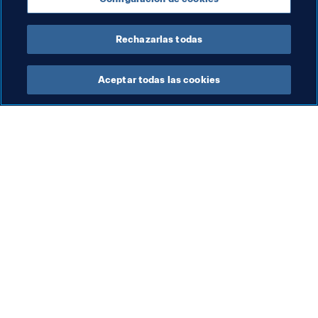
Rechazarlas todas
Aceptar todas las cookies
La labor de la FIFA
Visite también
Legal
Todos los temas y las 
noticias relacionadas con 
Sistema de traspasos
FIFA
Fútbol femenino
Reportes y documentos
Promoción del fútbol
Fundación FIFA
Innovación
FIFA Museum
Desarrollo del talento
Trabaja con nosotros