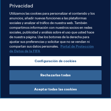
Privacidad
Uruguay - Rusia: Grupo A, 25 de junio, Samara

Utilizamos las cookies para personalizar el contenido y los
Arabia Saudí - Egipto: Grupo A, 25 de junio, Volgogrado
anuncios, añadir nuevas funciones a las plataformas
sociales y analizar el tráfico de nuestra web. También
compartimos información con nuestros socios en redes
La opinión de los hinchas ​
sociales, publicidad y análisis sobre el uso que usted hace
de nuestra página. Use los botones de la derecha para
Hinchas de 
Uruguay
 | Hinchas de 
Arabia Saudí
ajustar sus preferencias y solicitar que no se vendan ni
compartan sus datos personales.
Portal de Protección
Vive Rusia 2018​
de Datos de la FIFA
En 
Twitter
 | En 
Facebook
 | En 
Instagram
Configuración de cookies
Rechazarlas todas
Aceptar todas las cookies