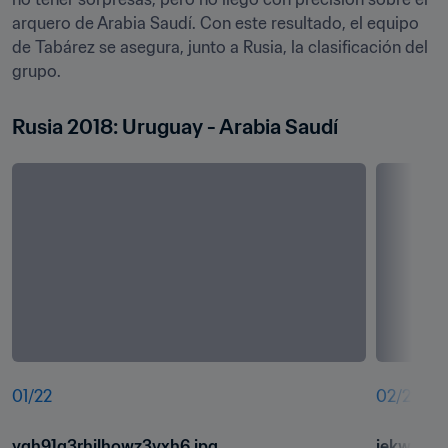
arquero de Arabia Saudí. Con este resultado, el equipo 
de Tabárez se asegura, junto a Rusia, la clasificación del 
grupo.
Rusia 2018: Uruguay - Arabia Saudí
01
/
22
02
/
22
yqh91g3rhjlhowz3vxh6.jpg
jekwnrm6