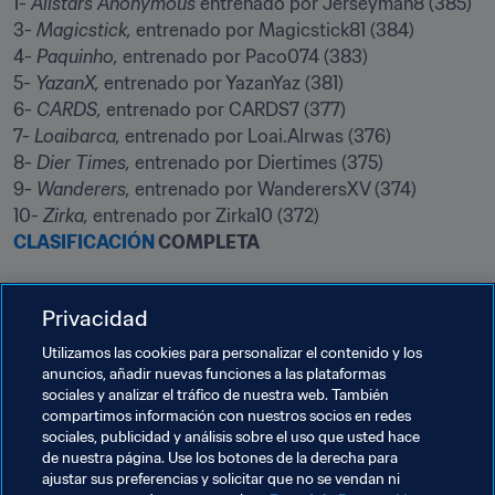
1- 
Allstars Anonymous
 entrenado por Jerseyman8 (385)

3- 
Magicstick,
 entrenado por Magicstick81 (384)

4- 
Paquinho,
 entrenado por Paco074 (383)

5- 
YazanX,
 entrenado por YazanYaz (381)

6- 
CARDS,
 entrenado por CARDS7 (377)

7- 
Loaibarca,
 entrenado por Loai.Alrwas (376)

8- 
Dier Times,
 entrenado por Diertimes (375)

9- 
Wanderers,
 entrenado por WanderersXV (374)

10- 
Zirka,
CLASIFICACIÓN
 COMPLETA
Diviértete tú también con el Fantasy
Privacidad
¿Aún no estás jugando al Fútbol Fantasy McDonald’s de 
Utilizamos las cookies para personalizar el contenido y los
la Copa Mundial de la FIFA™? 
¿A qué esperas?
anuncios, añadir nuevas funciones a las plataformas
¡Enfúndate el traje de seleccionador y únete a más de 
sociales y analizar el tráfico de nuestra web. También
compartimos información con nuestros socios en redes
dos millones de hinchas de todo el planeta!
sociales, publicidad y análisis sobre el uso que usted hace
de nuestra página. Use los botones de la derecha para
ajustar sus preferencias y solicitar que no se vendan ni