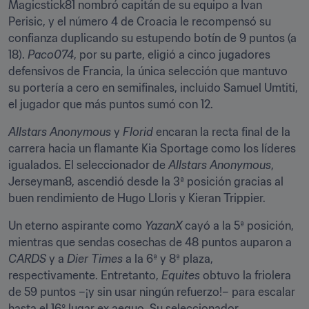
Magicstick81 nombró capitán de su equipo a Ivan 
Perisic, y el número 4 de Croacia le recompensó su 
confianza duplicando su estupendo botín de 9 puntos (a 
18). 
Paco074
, por su parte, eligió a cinco jugadores 
defensivos de Francia, la única selección que mantuvo 
su portería a cero en semifinales, incluido Samuel Umtiti, 
el jugador que más puntos sumó con 12.
Allstars Anonymous
 y 
Florid
 encaran la recta final de la 
carrera hacia un flamante Kia Sportage como los líderes 
igualados. El seleccionador de 
Allstars Anonymous
, 
Jerseyman8, ascendió desde la 3ª posición gracias al 
buen rendimiento de Hugo Lloris y Kieran Trippier.
Un eterno aspirante como 
YazanX
 cayó a la 5ª posición, 
mientras que sendas cosechas de 48 puntos auparon a 
CARDS
 y a 
Dier Times
 a la 6ª y 8ª plaza, 
respectivamente. Entretanto, 
Equites
 obtuvo la friolera 
de 59 puntos –¡y sin usar ningún refuerzo!– para escalar 
hasta el 16º lugar ex aequo. Su seleccionador, 