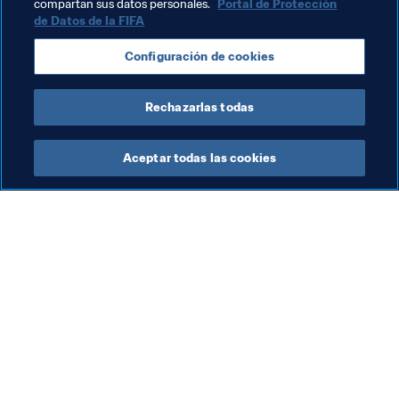
compartan sus datos personales.
Portal de Protección
DATE PRISA ANTES DE QUE TERMINE EL PLAZO DE LA 
de Datos de la FIFA
7ª RONDA, a las 16:00 CET del SÁBADO
Configuración de cookies
Dispones de 
5 fichajes gratis
. Consulta nuestra 
PREVIA
.
Rechazarlas todas
Aceptar todas las cookies
La labor de la FIFA
Visite también
Legal
Todos los temas y las 
noticias relacionadas con 
Sistema de traspasos
FIFA
Fútbol femenino
Reportes y documentos
Promoción del fútbol
Fundación FIFA