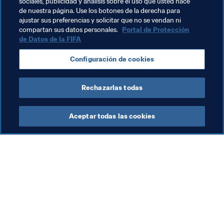
sociales, publicidad y análisis sobre el uso que usted hace
de nuestra página. Use los botones de la derecha para
Darijo Srna, jugador con más internacionalidades de 
ajustar sus preferencias y solicitar que no se vendan ni
Croacia.
compartan sus datos personales.
Portal de Protección
de Datos de la FIFA
Configuración de cookies
2016, 2017, 2018… ¡Reescribimos la historia! ¡Tres finales 
de la Liga de Campeones consecutivas!
Rechazarlas todas
Aceptar todas las cookies
La labor de la FIFA
Visite también
Legal
Todos los temas y las 
noticias relacionadas con 
Sistema de traspasos
FIFA