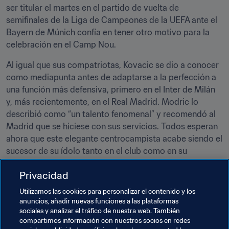
ser titular el martes en el partido de vuelta de 
semifinales de la Liga de Campeones de la UEFA ante el 
Bayern de Múnich confía en tener otro motivo para la 
celebración en el Camp Nou.
Al igual que sus compatriotas, Kovacic se dio a conocer 
como mediapunta antes de adaptarse a la perfección a 
una función más defensiva, primero en el Inter de Milán 
y, más recientemente, en el Real Madrid. Modric lo 
describió como “un talento fenomenal” y recomendó al 
Madrid que se hiciese con sus servicios. Todos esperan 
ahora que este elegante centrocampista acabe siendo el 
sucesor de su ídolo tanto en el club como en su 
selección.
Privacidad
Acerca de Kovacic...
Utilizamos las cookies para personalizar el contenido y los
“Estoy seguro de que será el sucesor de Modric, porque 
anuncios, añadir nuevas funciones a las plataformas
tiene una calidad increíble. A mí me encanta. Aunque ha 
sociales y analizar el tráfico de nuestra web. También
mejorado mucho, todavía no hemos visto todo lo que 
compartimos información con nuestros socios en redes