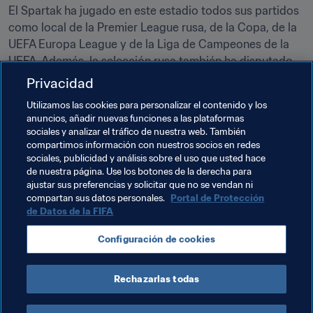
El Spartak ha jugado en este estadio todos sus partidos 
como local de la Premier League rusa, de la Copa, de la 
UEFA Europa League y de la Liga de Campeones de la 
UEFA. Además, la selección rusa también ha disputado 
aquí algunos partidos oficiales y amistosos contra 
Privacidad
Lituania, Moldavia, Suecia y Austria, y el estadio acogió 
Utilizamos las cookies para personalizar el contenido y los
cuatro partidos de la Copa FIFA Confederaciones el año 
anuncios, añadir nuevas funciones a las plataformas
pasado.
sociales y analizar el tráfico de nuestra web. También
compartimos información con nuestros socios en redes
Legado
sociales, publicidad y análisis sobre el uso que usted hace
Cuando concluya la Copa Mundial de Rusia 2018, el 
de nuestra página. Use los botones de la derecha para
ajustar sus preferencias y solicitar que no se vendan ni
recinto seguirá siendo el hogar del Spartak y un destino 
compartan sus datos personales.
Portal de Protección
ocasional del combinado nacional ruso. Actualmente, se 
de Datos de la FIFA
está construyendo en sus alrededores una zona 
residencial, la cual continuará creciendo tras el torneo.
Configuración de cookies
Rechazarlas todas