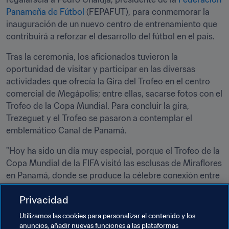
Panameña de Fútbol
 (FEPAFUT), para conmemorar la 
inauguración de un nuevo centro de entrenamiento que 
contribuirá a reforzar el desarrollo del fútbol en el país.
Tras la ceremonia, los aficionados tuvieron la 
oportunidad de visitar y participar en las diversas 
actividades que ofrecía la Gira del Trofeo en el centro 
comercial de Megápolis; entre ellas, sacarse fotos con el 
Trofeo de la Copa Mundial. Para concluir la gira, 
Trezeguet y el Trofeo se pasaron a contemplar el 
emblemático Canal de Panamá.
"Hoy ha sido un día muy especial, porque el Trofeo de la 
Copa Mundial de la FIFA visitó las esclusas de Miraflores 
en Panamá, donde se produce la célebre conexión entre 
los océanos Pacífico y Atlántico", declaró William 
Privacidad
Segura, gerente de Asuntos Públicos y Comunicación 
para Coca-Cola en Centroamérica. "Ha sido una 
Utilizamos las cookies para personalizar el contenido y los
experiencia única que hará sentirse orgullosos a todos 
anuncios, añadir nuevas funciones a las plataformas