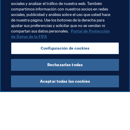
sociales y analizar el tráfico de nuestra web. También
los panameños".
compartimos información con nuestros socios en redes
sociales, publicidad y análisis sobre el uso que usted hace
Ahora, el Trofeo pondrá rumbo a Costa Rica, donde la 
de nuestra página. Use los botones de la derecha para
gira realizará su siguiente parada. Puedes seguir las 
ajustar sus preferencias y solicitar que no se vendan ni
evoluciones del Trofeo aquí.
compartan sus datos personales.
Portal de Protección
de Datos de la FIFA
Configuración de cookies
¡No podíamos marcharnos de Panamá sin llevar el 
Trofeo de la Copa Mundial al Canal de Panamá!
Rechazarlas todas
Aceptar todas las cookies
La labor de la FIFA
Visite también
Legal
Todos los temas y las 