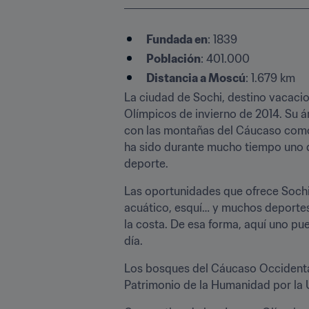
Fundada en
: 1839
Población
: 401.000
Distancia a Moscú
: 1.679 km
La ciudad de Sochi, destino vacacio
Olímpicos de invierno de 2014. Su ár
con las montañas del Cáucaso como t
ha sido durante mucho tiempo uno de
deporte.
Las oportunidades que ofrece Sochi 
acuático, esquí… y muchos deportes
la costa. De esa forma, aquí uno pue
día.
Los bosques del Cáucaso Occidental 
Patrimonio de la Humanidad por l