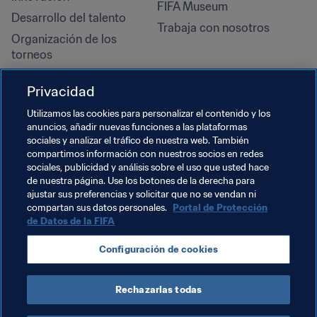
FIFA Museum
Desarrollo del talento
Trabaja con nosotros
Organización de los 
torneos
Sostenibilidad
Privacidad
Derechos humanos y lucha 
contra la discriminación
Utilizamos las cookies para personalizar el contenido y los
anuncios, añadir nuevas funciones a las plataformas
Salud y atención médica
sociales y analizar el tráfico de nuestra web. También
Iniciativas educativas
compartimos información con nuestros socios en redes
sociales, publicidad y análisis sobre el uso que usted hace
de nuestra página. Use los botones de la derecha para
ajustar sus preferencias y solicitar que no se vendan ni
compartan sus datos personales.
Portal de Protección
de Datos de la FIFA
Configuración de cookies
Rechazarlas todas
TÉRMINOS DE SERVICIO
PORTAL DE PROTECCIÓN DE DATOS DE LA FIFA
DESCÁRGALO
CONFIGURACIÓN DE COOKIES
Copyright © 1994 - 2025 FIFA. Reservados todos los derechos.