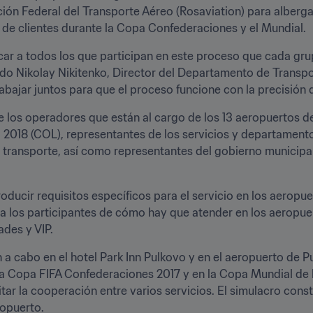
ión Federal del Transporte Aéreo (Rosaviation) para albergar u
 de clientes durante la Copa Confederaciones y el Mundial.
car a todos los que participan en este proceso que cada grup
ado Nikolay Nikitenko, Director del Departamento de Transpo
ajar juntos para que el proceso funcione con la precisión de
de los operadores que están al cargo de los 13 aeropuertos d
2018 (COL), representantes de los servicios y departamentos
e transporte, así como representantes del gobierno municipa
troducir requisitos específicos para el servicio en los aeropue
 los participantes de cómo hay que atender en los aeropuert
des y VIP.
on a cabo en el hotel Park Inn Pulkovo y en el aeropuerto de P
en la Copa FIFA Confederaciones 2017 y en la Copa Mundial de l
tar la cooperación entre varios servicios. El simulacro const
ropuerto.