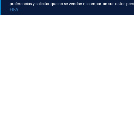
preferencias y solicitar que no se vendan ni compartan sus datos per
FIFA
La labor de la FIFA
Legal
Sistema de traspasos
Fútbol femenino
Promoción del fútbol
Innovación
Desarrollo del talento
Organización de los torneos
Sostenibilidad
Derechos humanos y lucha contra la discriminación
Salud y atención médica