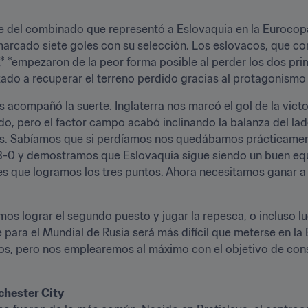
 del combinado que representó a Eslovaquia en la Eurocopa 2
 marcado siete goles con su selección. Los eslovacos, que co
,* *empezaron de la peor forma posible al perder los dos pri
do a recuperar el terreno perdido gracias al protagonismo
 acompañó la suerte. Inglaterra nos marcó el gol de la victor
o, pero el factor campo acabó inclinando la balanza del lad
s. Sabíamos que si perdíamos nos quedábamos prácticament
0 y demostramos que Eslovaquia sigue siendo un buen equ
 es que logramos los tres puntos. Ahora necesitamos ganar a 
emos lograr el segundo puesto y jugar la repesca, o incluso lu
e para el Mundial de Rusia será más difícil que meterse en la
s, pero nos emplearemos al máximo con el objetivo de conseg