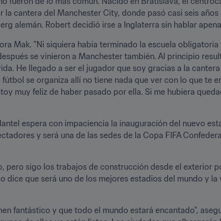
no fueron de lo más común. Nacido en Bratislava, el centro
r la cantera del Manchester City, donde pasó casi seis años 
g alemán. Robert decidió irse a Inglaterra sin hablar apena
ra Mak. "Ni siquiera había terminado la escuela obligatoria 
espués se vinieron a Manchester también. Al principio resultó
vida. He llegado a ser el jugador que soy gracias a la canter
útbol se organiza allí no tiene nada que ver con lo que te e
oy muy feliz de haber pasado por ella. Si me hubiera queda
plantel espera con impaciencia la inauguración del nuevo est
tadores y será una de las sedes de la Copa FIFA Confedera
, pero sigo los trabajos de construcción desde el exterior po
o dice que será uno de los mejores estadios del mundo y la 
en fantástico y que todo el mundo estará encantado", asegura