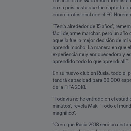
Los inicios de Mak como futbolista 
en su país hasta que fue captado po
como profesional con el FC Núrember
"Tenía alrededor de 15 años", rememo
fácil dejarme marchar, pero un año d
aquella fue la mejor decisión de mi 
aprendí mucho. La manera en que el f
experiencia muy enriquecedora y est
aprendido todo lo que aprendí allí".
En su nuevo club en Rusia, todo el 
tendrá capacidad para 68.000 espec
de la FIFA 2018.
"Todavía no he entrado en el estadio
minutos", revela Mak. "Todo el mund
magnífico".
"Creo que Rusia 2018 será un certam