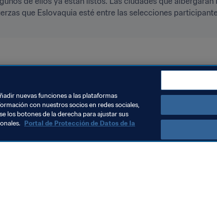
unos de ellos ya están listos. Las ciudades que albergarán l
uerzas que Eslovaquia esté entre las selecciones participant
añadir nuevas funciones a las plataformas
formación con nuestros socios en redes sociales,
se los botones de la derecha para ajustar sus
sonales.
Portal de Protección de Datos de la
Visite también
Todos los temas y las noticias relacionadas con FIFA
Reportes y documentos