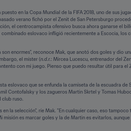
puesto en la Copa Mundial de la FIFA 2018, uno de sus jugado
 pasado verano fichó por el Zenit de San Petersburgo proced
ón, el centrocampista ofensivo busca ahora ganarse el billet
 el combinado eslovaco infligió recientemente a Escocia, los
ia son enormes”, reconoce Mak, que anotó dos goles y dio una
embargo, el míster (
n.d.r.
: Mircea Lucescu, entrenador del Zen
tento con mi juego. Pienso que puedo resultar útil para el Z
lista eslovaco que se enfunda la camiseta de la escuadra de 
amil Contofalsky y los zagueros Martin Skrtel y Tomas Hubo
l club ruso.
en la selección", ríe Mak. "En cualquier caso, eso tampoco 
i misión es marcar goles y la de Martin es evitarlos, aunque