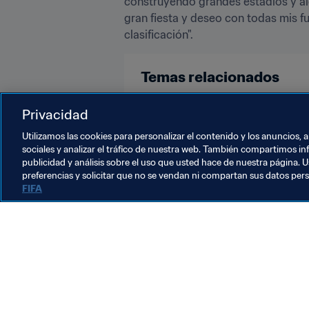
construyendo grandes estadios y alg
gran fiesta y deseo con todas mis f
clasificación".
Temas relacionados
Privacidad
Slovakia
UEFA
Utilizamos las cookies para personalizar el contenido y los anuncios, 
sociales y analizar el tráfico de nuestra web. También compartimos in
publicidad y análisis sobre el uso que usted hace de nuestra página. U
preferencias y solicitar que no se vendan ni compartan sus datos per
FIFA
La labor de la FIFA
Legal
Sistema de traspasos