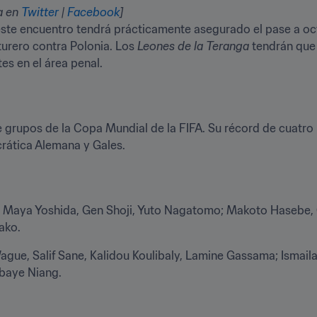
a en 
Twitter
 | 
Facebook
]
este encuentro tendrá prácticamente asegurado el pase a oc
turero contra Polonia. Los 
Leones de la Teranga
 tendrán que
es en el área penal.
 grupos de la Copa Mundial de la FIFA. Su récord de cuatro p
rática Alemana y Gales.
ai, Maya Yoshida, Gen Shoji, Yuto Nagatomo; Makoto Hasebe, 
ako.
ue, Salif Sane, Kalidou Koulibaly, Lamine Gassama; Ismaila S
baye Niang.