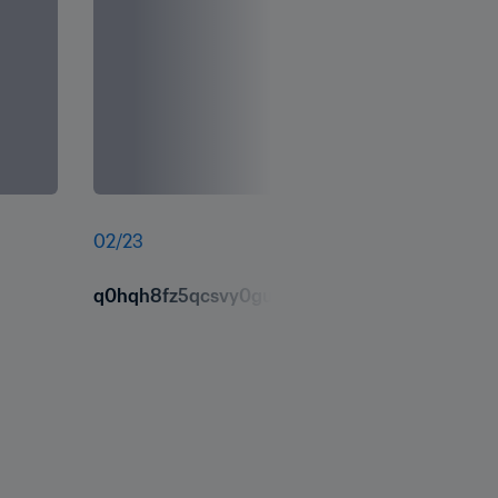
02
/
23
q0hqh8fz5qcsvy0guns6.jpg