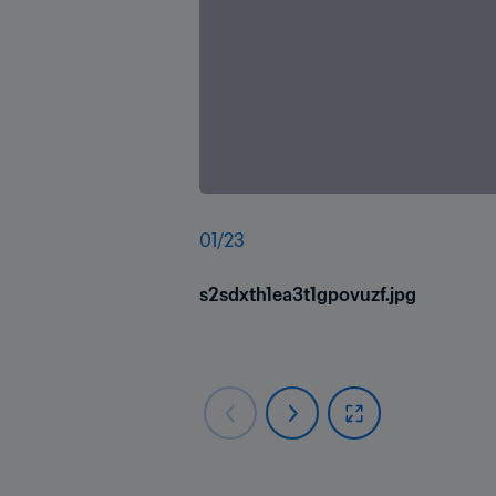
01
/
23
s2sdxth1ea3t1gpovuzf.jpg