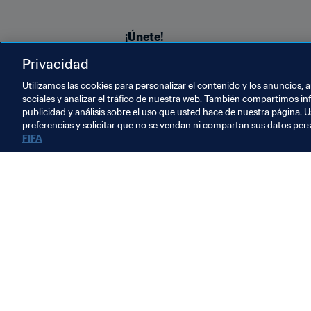
¡Únete!
Privacidad
Nuestra Fan Zone de Rusia 2018 te p
pronostica partidos, colecciona cr
Utilizamos las cookies para personalizar el contenido y los anuncios, 
sociales y analizar el tráfico de nuestra web. También compartimos in
publicidad y análisis sobre el uso que usted hace de nuestra página. U
preferencias y solicitar que no se vendan ni compartan sus datos per
FIFA
La labor de la FIFA
Legal
Sistema de traspasos
Fútbol femenino
Promoción del fútbol