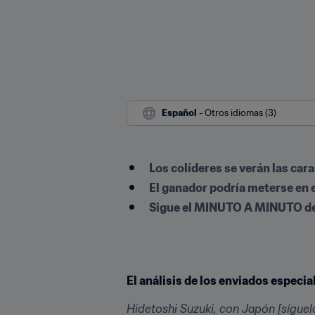
Español
 - Otros idiomas (3)
Los colíderes se verán las car
El ganador podría meterse en el
Sigue el MINUTO A MINUTO d
El análisis de los enviados especi
Hidetoshi Suzuki, con Japón [síguel