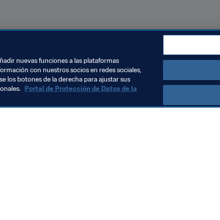
ermite acceder a los juegos, concursos y premios de la Copa
omos de Panini, vota por los premios de la Copa Mundial y 
añadir nuevas funciones a las plataformas
formación con nuestros socios en redes sociales,
se los botones de la derecha para ajustar sus
sonales.
Portal de Protección de Datos de la
Visite también
Todos los temas y las noticias relacionadas con FIFA
Reportes y documentos
Fundación FIFA
FIFA Museum