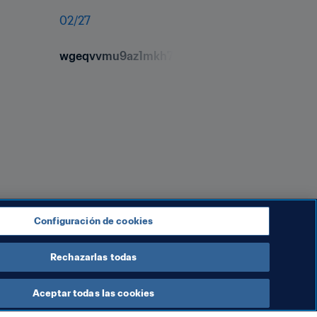
02
/
27
wgeqvvmu9az1mkh7z0nv.jpg
Configuración de cookies
a Mundial. Juega al Fantasy, 
explora nuestro Fan Movement.
Rechazarlas todas
Aceptar todas las cookies