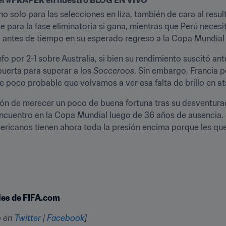
el #FRAPER en nuestro BLOG EN VIVO
no solo para las selecciones en liza, también de cara al resul
ete para la fase eliminatoria si gana, mientras que Perú neces
a antes de tiempo en su esperado regreso a la Copa Mundial 
puerta para superar a los 
Socceroos
. Sin embargo, Francia p
ece poco probable que volvamos a ver esa falta de brillo en 
ción de merecer un poco de buena fortuna tras su desventura
encuentro en la Copa Mundial luego de 36 años de ausencia. 
ericanos tienen ahora toda la presión encima porque les qu
ales de FIFA.com
 en 
Twitter
 | 
Facebook
]