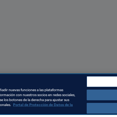
 permite acceder a los juegos, concursos y premios de la Cop
omos de Panini, vota por los premios de la Copa Mundial y 
añadir nuevas funciones a las plataformas
formación con nuestros socios en redes sociales,
se los botones de la derecha para ajustar sus
sonales.
Portal de Protección de Datos de la