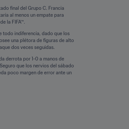
tado final del Grupo C. Francia 
itaría al menos un empate para 
de la FIFA™.
Francia debutó en Rusia con un triunfo por 2-1 sobre Australia, si bien su rendimiento suscitó ante todo indiferencia, dado que los 
osee una plétora de figuras de alto 
ataque dos veces seguidas.
da derrota por 1-0 a manos de 
Seguro que los nervios del sábado 
eda poco margen de error ante un 