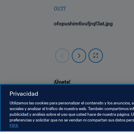
01
/
27
ofopushim6vufjrqf3at.jpg
¡Únete!
Privacidad
Nuestra 
Fan Zone de Rusia 2018
 te
pronostica partidos, colecciona cr
Utilizamos las cookies para personalizar el contenido y los anuncios, 
sociales y analizar el tráfico de nuestra web. También compartimos in
publicidad y análisis sobre el uso que usted hace de nuestra página. U
preferencias y solicitar que no se vendan ni compartan sus datos per
FIFA