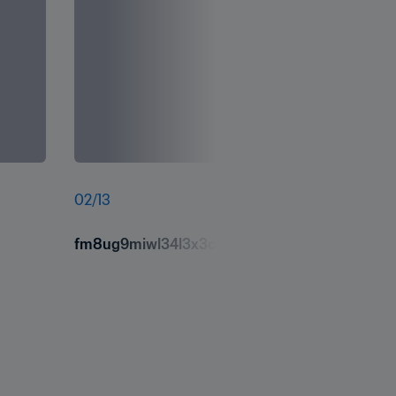
02
/
13
fm8ug9miwl34l3x3czhk.jpg