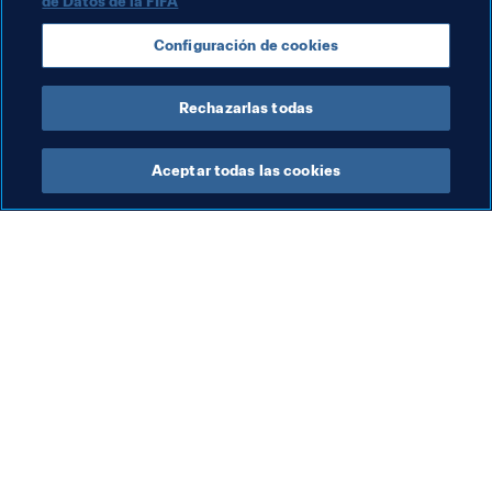
de Datos de la FIFA
Copa Mundial de la FIFA Catar 2022™
Alemania
Configuración de cookies
Qatar
AFC
UEFA
Rechazarlas todas
Aceptar todas las cookies
La labor de la FIFA
Visite también
Legal
Todos los temas y las 
noticias relacionadas con 
Sistema de traspasos
FIFA
Fútbol femenino
Reportes y documentos
Promoción del fútbol
Fundación FIFA
Innovación