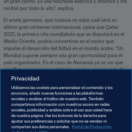
un gran cariño. Es una hinchada eufórica y emotiva y me 
recibió por todo lo alto”, explica.
El ariete germano, que todavía no sabe cuál será su 
último gran certamen internacional, opina que Qatar 
2022, la primera cita mundialista que se disputará en el 
Medio Oriente, podría convertirse en el motor que 
impulse el desarrollo del fútbol en el mundo árabe. “Un 
Mundial supone siempre una gran oportunidad para el 
país organizador. En el caso de Alemania ya se vio que 
significó un gran paso adelante, y estoy convencido de 
que en un país árabe puede tener un efecto muy 
Privacidad
positivo. Es importante no dejar escapar una 
Utilizamos las cookies para personalizar el contenido y los
oportunidad así y saber aprovecharla para que su 
anuncios, añadir nuevas funciones a las plataformas
inercia positiva se prolongue también una vez terminado 
sociales y analizar el tráfico de nuestra web. También
el certamen”, concluye.
compartimos información con nuestros socios en redes
sociales, publicidad y análisis sobre el uso que usted hace
de nuestra página. Use los botones de la derecha para
ajustar sus preferencias y solicitar que no se vendan ni
Temas relacionados
compartan sus datos personales.
Portal de Protección