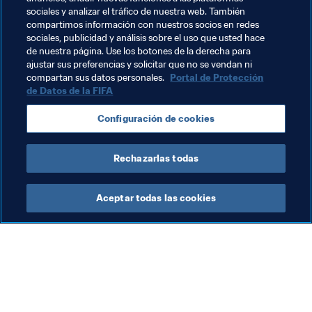
hacer frente a estos grandes rivales, la receta es clara: 
sociales y analizar el tráfico de nuestra web. También
"hay que trabajar fuerte en ellos no solo físicamente y 
compartimos información con nuestros socios en redes
sociales, publicidad y análisis sobre el uso que usted hace
tácticamente, sino mentalmente".
de nuestra página. Use los botones de la derecha para
ajustar sus preferencias y solicitar que no se vendan ni
Pero antes, Baloy y Panamá tienen un partido más por 
compartan sus datos personales.
Portal de Protección
jugar en esta primera aventura mundialista. Y marcado el 
de Datos de la FIFA
primer hito, el gol, por qué no soñar con el segundo el 28 
de junio ante Túnez. "Nos vamos a esforzar para lograr el 
Configuración de cookies
primer triunfo de Panamá en una Copa del Mundo". 
Palabra de capitán.
Rechazarlas todas
Aceptar todas las cookies
La labor de la FIFA
Visite también
Legal
Todos los temas y las 