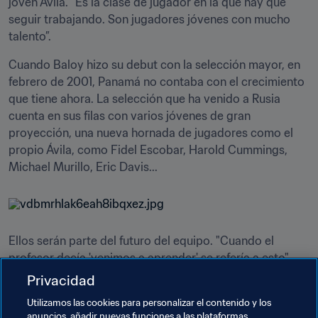
joven Ávila. “Es la clase de jugador en la que hay que 
seguir trabajando. Son jugadores jóvenes con mucho 
talento”.
Cuando Baloy hizo su debut con la selección mayor, en 
febrero de 2001, Panamá no contaba con el crecimiento 
que tiene ahora. La selección que ha venido a Rusia 
cuenta en sus filas con varios jóvenes de gran 
proyección, una nueva hornada de jugadores como el 
propio Ávila, como Fidel Escobar, Harold Cummings, 
Michael Murillo, Eric Davis...
Ellos serán parte del futuro del equipo. "Cuando el 
profesor decía 'venimos a aprender' se refería a esto", 
señalaba Baloy. "Íbamos a enfrentar a selecciones de 
Privacidad
talla mundial, con grandes jugadores" describió el 
Utilizamos las cookies para personalizar el contenido y los
defensor. Y para que en próximas ocasiones se pueda 
anuncios, añadir nuevas funciones a las plataformas