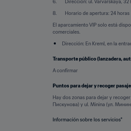
6.       Dirección: ul. Varvarskaya, 3
8.       Horario de apertura: 24 horas 
El aparcamiento VIP solo está dispon
comerciales.
Dirección: En Kreml, en la ent
Transporte público (lanzadera, au
A confirmar
Puntos para dejar y recoger pasaj
Hay dos zonas para dejar y recoger 
Пискунова) y ul. Minina (ул. Минин
Información sobre los servicios*