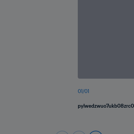
01
/
01
pylwedzwuo7ukb08zrc0