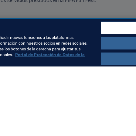
tros servicios prestados en la FIFA Fan Fest.
añadir nuevas funciones a las plataformas
formación con nuestros socios en redes sociales,
se los botones de la derecha para ajustar sus
sonales.
Portal de Protección de Datos de la
Visite también
Todos los temas y las noticias relacionadas con FIFA
Reportes y documentos
Fundación FIFA
FIFA Museum