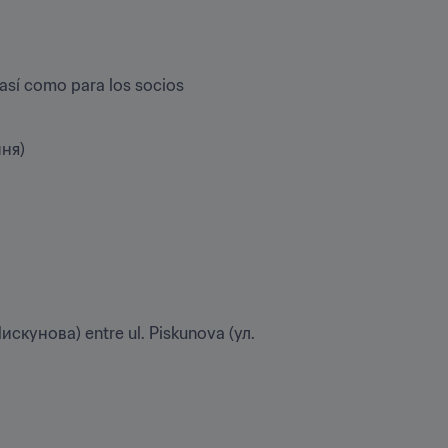
así como para los socios 
шня)
искунова) entre ul. Piskunova (ул. 