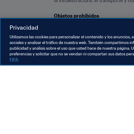
la infraestructura, el transporte y o
Objetos prohibidos
Privacidad
Utilizamos las cookies para personalizar el contenido y los anuncios, 
sociales y analizar el tráfico de nuestra web. También compartimos in
publicidad y análisis sobre el uso que usted hace de nuestra página. U
preferencias y solicitar que no se vendan ni compartan sus datos per
FIFA
La labor de la FIFA
Legal
Sistema de traspasos
Fútbol femenino
Promoción del fútbol