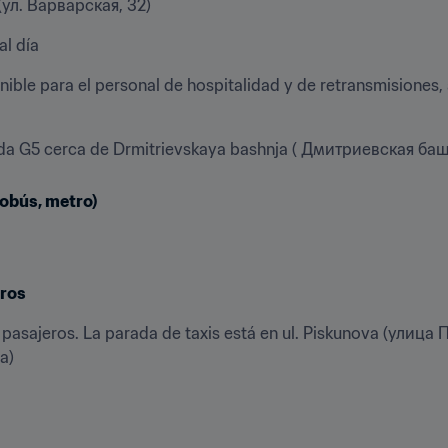
2 (ул. Варварская, 32)
al día
ible para el personal de hospitalidad y de retransmisiones, 
rada G5 cerca de Drmitrievskaya bashnja ( Дмитриевская ба
tobús, metro)
eros
pasajeros. La parada de taxis está en ul. Piskunova (улица П
а)