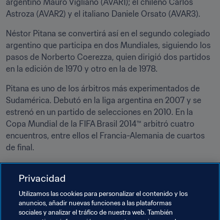
argentino Mauro Vigliano (AVAR1); el chileno Carlos 
Astroza (AVAR2) y el italiano Daniele Orsato (AVAR3).
Néstor Pitana se convertirá así en el segundo colegiado 
argentino que participa en dos Mundiales, siguiendo los 
pasos de Norberto Coerezza, quien dirigió dos partidos 
en la edición de 1970 y otro en la de 1978.
Pitana es uno de los árbitros más experimentados de 
Sudamérica. Debutó en la liga argentina en 2007 y se 
estrenó en un partido de selecciones en 2010. En la 
Copa Mundial de la FIFA Brasil 2014™ arbitró cuatro 
encuentros, entre ellos el Francia-Alemania de cuartos 
de final.
Pitana regresaría a Brasil en 2016 con motivo del Torneo 
Privacidad
Olímpico de Fútbol, en el que dirigió el Alemania-Nigeria 
de semifinales. Un año más tarde, en 2017, actuó en otra 
Utilizamos las cookies para personalizar el contenido y los
semifinal, la que enfrentó a Alemania y México en la 
anuncios, añadir nuevas funciones a las plataformas
sociales y analizar el tráfico de nuestra web. También
Copa FIFA Confederaciones.