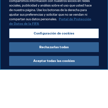
compartimos información con nuestros socios en redes
sociales, publicidad y análisis sobre el uso que usted hace
Documentos Relacionados
de nuestra página. Use los botones de la derecha para
ajustar sus preferencias y solicitar que no se vendan ni
compartan sus datos personales.
Portal de Protección
de Datos de la FIFA
Temas relacionados
Configuración de cookies
Arbitraje
Rechazarlas todas
Aceptar todas las cookies
La labor de la FIFA
Visite también
Legal
Todos los temas y las 
noticias relacionadas con 
Sistema de traspasos