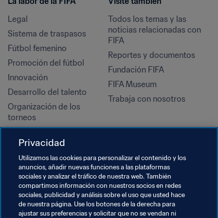
La labor de la FIFA
Visite también
Legal
Todos los temas y las 
noticias relacionadas con 
Sistema de traspasos
FIFA
Fútbol femenino
Reportes y documentos
Promoción del fútbol
Fundación FIFA
Innovación
FIFA Museum
Desarrollo del talento
Trabaja con nosotros
Organización de los 
torneos
Sostenibilidad
Privacidad
Derechos humanos y lucha 
contra la discriminación
Utilizamos las cookies para personalizar el contenido y los
anuncios, añadir nuevas funciones a las plataformas
Salud y atención médica
sociales y analizar el tráfico de nuestra web. También
Iniciativas educativas
compartimos información con nuestros socios en redes
sociales, publicidad y análisis sobre el uso que usted hace
de nuestra página. Use los botones de la derecha para
ajustar sus preferencias y solicitar que no se vendan ni