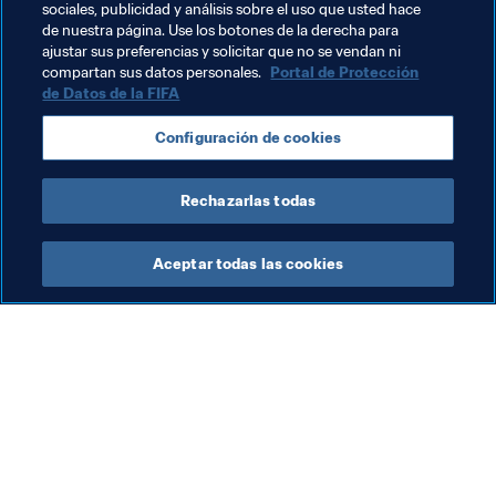
siempre todos juntos, a luchar por marcar un nuevo hito 
sociales, publicidad y análisis sobre el uso que usted hace
de nuestra página. Use los botones de la derecha para
en la historia del fútbol gibraltareño.
ajustar sus preferencias y solicitar que no se vendan ni
compartan sus datos personales.
Portal de Protección
de Datos de la FIFA
Temas relacionados
Configuración de cookies
Gibraltar
Greece
UEFA
Rechazarlas todas
Aceptar todas las cookies
La labor de la FIFA
Visite también
Legal
Todos los temas y las 
noticias relacionadas con 
Sistema de traspasos
FIFA