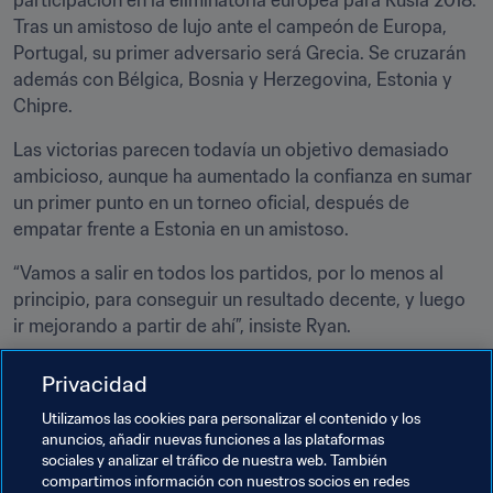
participación en la eliminatoria europea para Rusia 2018. 
Tras un amistoso de lujo ante el campeón de Europa, 
Portugal, su primer adversario será Grecia. Se cruzarán 
además con Bélgica, Bosnia y Herzegovina, Estonia y 
Chipre.
Las victorias parecen todavía un objetivo demasiado 
ambicioso, aunque ha aumentado la confianza en sumar 
un primer punto en un torneo oficial, después de 
empatar frente a Estonia en un amistoso.
“Vamos a salir en todos los partidos, por lo menos al 
principio, para conseguir un resultado decente, y luego 
ir mejorando a partir de ahí”, insiste Ryan.
Los clasificatorios para la Euro 2016 fueron una buena 
Privacidad
piedra de toque. “Para aprender algo primero hay que 
Utilizamos las cookies para personalizar el contenido y los
caer. Ahora ya sabemos a qué nos enfrentamos, 
anuncios, añadir nuevas funciones a las plataformas
sabemos qué diferencias hay entre ellos y nosotros”, 
sociales y analizar el tráfico de nuestra web. También
concluye Joseph. Con esa lecciones aprendidas, van, 
compartimos información con nuestros socios en redes