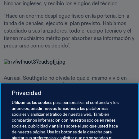
hinchas ingleses, y recibió los elogios del técnico.
“Hace un enorme despliegue físico en la portería. En la 
tanda de penales, ejecutó el plan previsto. Habíamos 
estudiado a sus lanzadores, todo el cuerpo técnico y él 
tienen muchísimo mérito por absorber esa información y 
prepararse como es debido”.
Aun así, Southgate no olvida lo que él mismo vivió en 
otras tandas de penales. Él fue quien falló contra 
Privacidad
Alemania en la UEFA EURO 1996, y no pudo quitárselo de 
la cabeza después de que Inglaterra superase el Grupo 
Utilizamos las cookies para personalizar el contenido y los
G en este Mundial. Por mucho que se cambie una 
anuncios, añadir nuevas funciones a las plataformas
sociales y analizar el tráfico de nuestra web. También
costumbre, la historia ya no podrá reescribirse.
compartimos información con nuestros socios en redes
sociales, publicidad y análisis sobre el uso que usted hace
“Bueno, nunca me lo voy a quitar de encima, por 
de nuestra página. Use los botones de la derecha para
desgracia”, admitió. “Es algo que siempre llevaré 
ajustar sus preferencias y solicitar que no se vendan ni