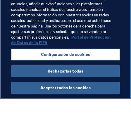
“Desde Brasil yo siempre busqué ser un líder positivo 
anuncios, añadir nuevas funciones a las plataformas
dentro del equipo. A mi corta edad me tocó hacerlo” dijo 
sociales y analizar el tráfico de nuestra web. También
Campbell, quien desea transmitir sus conocimientos a 
compartimos información con nuestros socios en redes
sociales, publicidad y análisis sobre el uso que usted hace
la siguiente generación de jugadores costarricenses
. 
de nuestra página. Use los botones de la derecha para
Celso, por su lado, enfatizó que “todos vamos 
ajustar sus preferencias y solicitar que no se vendan ni
acumulando experiencias, partidos” y ese rol será 
compartan sus datos personales.
Portal de Protección
fundamental para pensar en lo que sigue.
de Datos de la FIFA
Rusia 2018 ya es pasado. Es hora de reflexionar sobre la 
Configuración de cookies
experiencia, buscar la enseñanza y mirar hacia delante. 
Qatar 2022 espera ya a los Ticos.
Rechazarlas todas
Aceptar todas las cookies
La labor de la FIFA
Visite también