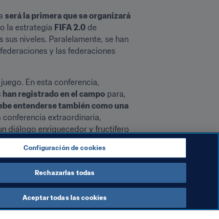
a 
será la primera que se organizará 
o la estrategia 
FIFA 2.0
 de 
sus niveles. Paralelamente, se han 
ederaciones y las federaciones 
"La Copa Mundial de la FIFA 2018™ fue todo un éxito tanto dentro como fuera de los terrenos de juego. En esta conferencia, 
s han registrado en el campo
 para, 
ebe entenderse también como una 
conferencia extraordinaria, 
 diálogo enriquecedor y fructífero 
Configuración de cookies
st FIFA Football Awards.
Rechazarlas todas
Aceptar todas las cookies