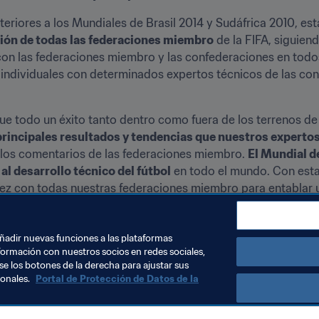
teriores a los Mundiales de Brasil 2014 y Sudáfrica 2010, est
ación de todas las federaciones miembro
 de la FIFA, siguiend
n las federaciones miembro y las confederaciones en todos 
individuales con determinados expertos técnicos de las conf
principales resultados y tendencias que nuestros experto
 los comentarios de las federaciones miembro. 
El Mundial d
al desarrollo técnico del fútbol
 en todo el mundo. Con esta 
z con todas nuestras federaciones miembro para entablar un
imir Boban
, secretario general adjunto (Fútbol) de la FIFA.
 tendrá lugar la víspera de la entrega de los premios The Be
añadir nuevas funciones a las plataformas
formación con nuestros socios en redes sociales,
se los botones de la derecha para ajustar sus
sonales.
Portal de Protección de Datos de la