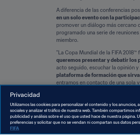
A diferencia de las conferencias pos
en un solo evento con la particip
promover un diálogo más cercano co
programado una serie de reuniones 
miembro.
queremos presentar y debatir los 
acto seguido, escuchar la opinión y
plataforma de formación que sirva 
entramos en contacto de una sola ve
con todas ellas", ha declarado 
Zvon
Privacidad
La Conferencia del Fútbol de la FIFA
Utilizamos las cookies para personalizar el contenido y los anuncios, 
sociales y analizar el tráfico de nuestra web. También compartimos in
publicidad y análisis sobre el uso que usted hace de nuestra página. U
preferencias y solicitar que no se vendan ni compartan sus datos per
FIFA